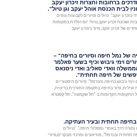
דרכים ברחובות וחצרות זיכרון יעקב
יו לבית הכנסת אוהל יעקב וגן טיול".
תי בזכרון יעקב". טיולים וסיורים לקבוצות גופים
ות ושכונת זכרון יעקב,טיולי יום הולדת במקומות
דים של זכרון יעקב, סיור בזכרון יעקב
ה של נמל חיפה וסיורים בחיפה" –
ורים וימי גיבוש וכיף בשער פאלמר
ממשלה וואדי סאליב ואדי ניסנאס
פשים של חיפה תחתית".
 וימי גיבוש בחיפה והכרמל". סיורים היסטוריים
עילית, סיור בחיפה בתקופה התורכית בריטית,
ל התקופות הקדומות ב-"תל שקמונה", תל קסטרא
ל בחיפה תחתית ובעיר העתיקה.
 ומורה דרך באתרי ומסלולי חיפה". "טיולים
 תחתית ובכרמל", מוזיאונים ומרכזי מבקרים,סיורי