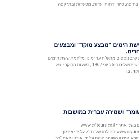
בחיפה, סיורי דתות ועדות, מסעדות ובתי קפה
ת הימים "מבצע מוקד" ומבצעים
רים.
קרב נוספים מתש"ח עד ימינו. מלחמת ששת הימים
בירושלים וכיבוש ירושלים ב-5 ביוני 1967 , בשעות הבוקר יוצא
ד . בו
שומר" ושמירה עברית במושבות
אשמח לעיונכם בשני אתריי www.efitours.co.il
www.siyureboutiqe.com תחילתו של צה"ל על ידי אירגון
ורא. אירגון השומר הוקם על ידי אירגון האם "בר