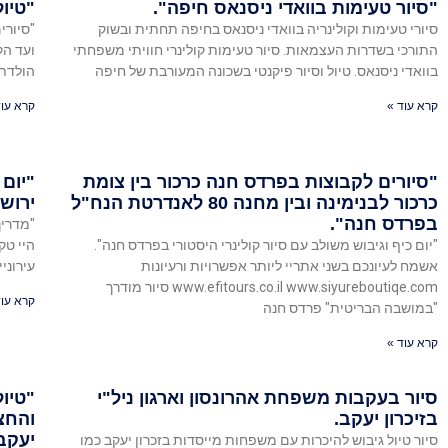
"סיור טעימות בוואדי ניסנאס חיפה".
"טיול
סיורי טעימות וקולינריה בוואדי ניסנאס בחיפה תחתית ובשוק
"סיורי
התורכי בשדרות העצמאות. סיור טעימות קולינרי חוויתי משפחתי
ועד הק
בוואדי ניסנאס. טיול וסיור פיקנטי בשכונה המעורבת של חיפה
הולדת,
קרא עוד »
קרא עוד
"סיורים לקבוצות בפרדס חנה כרכור בין צומת
"יום 
כרכור לבנימינה ובין מחנה 80 לאנדרטת הנח"ל
ירושל
בפרדס חנה".
"מדריך
"יום כיף וגיבוש משולב עם סיור קולינרי היסטורי בפרדס חנה".
היי טק,
אשמח לעיונכם בשני אתריי ליותר אפשרויות ורעיונות
עירוני
www.efitours.co.il www.siyureboutiqe.com סיור מודרך
קרא עוד
"במושבה הבריטית" פרדס חנה
קרא עוד »
סיור בעקבות משפחת אהרונסון וארגון ניל"י
"טיול
בזיכרון יעקב.
והחצ
יעקב 
סיור טיול גיבוש להיכרות עם משפחות מייסדות בזכרון יעקב כמו