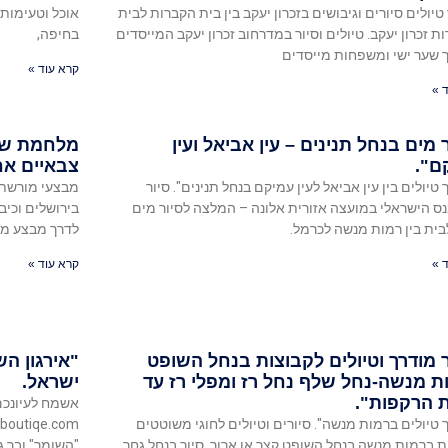
טיולים סיורים וגיבושים בזכרון יעקב בין בית הקברות לבית
אוכל וטעימות 
ת זכרון יעקב. טיולים וסיור במדרחוב זכרון יעקב המייסדים
בחיפה,
קרא עוד »
 »
 מים בנחל תנינים – עין אביאל ועין
מלחמת שש
ם".
צבאיים אח
 טיולים בין עין אביאל לעין עמיקם בנחל תנינים". סיור
מבצעי מורשת 
ס הישראלי במועצה אזורית אלונה – המלצה לסיור מים
בית בין רמות מנשה לכרמל.
לדרך מבצע מוק
 »
קרא עוד »
ר מודרך וטיולים לקבוצות בנחל השופט
"אירגון ה
ת מנשה-נחל שלף נחל רז ומפלי רז עד
ישראל.
 הרקפות".
 טיולים ברמות מנשה". סיורים וטיולים לחוגי משוטטים
ת ברמות מנשה בנחל השופט קצר או ארוך, סיור בנחל גחר
"השומר" ובר גי