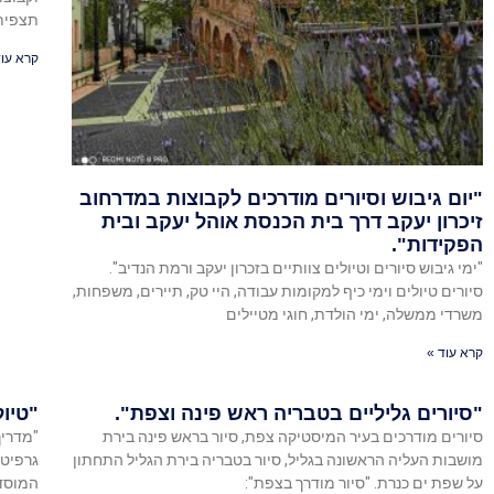
תצפית 
קרא עוד
"יום גיבוש וסיורים מודרכים לקבוצות במדרחוב
זיכרון יעקב דרך בית הכנסת אוהל יעקב ובית
הפקידות".
"ימי גיבוש סיורים וטיולים צוותיים בזכרון יעקב ורמת הנדיב".
סיורים טיולים וימי כיף למקומות עבודה, היי טק, תיירים, משפחות,
משרדי ממשלה, ימי הולדת, חוגי מטיילים
קרא עוד »
"סיורים גליליים בטבריה ראש פינה וצפת".
"טיול
סיורים מודרכים בעיר המיסטיקה צפת, סיור בראש פינה בירת
"מדריך
מושבות העליה הראשונה בגליל, סיור בטבריה בירת הגליל התחתון
גרפיטי
על שפת ים כנרת. "סיור מודרך בצפת":
המוסדו