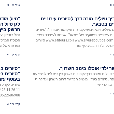
 »
קרא עוד »
ך טיולים מורה דרך לסיורים עירוניים
"טיול מודר
רים בטבע".
לגן טיול ה
הרשקוביץ 
ם טיולים וימי גיבוש לקבוצות ומקומות עבודה". "סיורים
ים עירוניים בשווקים של ישראל". אשמח לעיונכם בשני
טיול בזכרון י
אתריי www.efitours.co.il www.siyureboutiqe.com סיורים
הכנסת המרכזי 
ם לקהל הרחב בעוטף עזה
הצרפתי של האר
 »
קרא עוד »
ר ילדי אוסלו בינוב השרון".
"סיורים בת
"סיורים בז
 טיולים ומורה דרך לקבוצות בשרון בין בית ליד לניצני עוז
בעוטף עזה
ר". סיורים בשרון מעמק חפר עד דרום השרון ועד לחוף
הכורכרי ימי
 »
0522686908 אפי נחמיאס מורה דרך
קרא עוד »