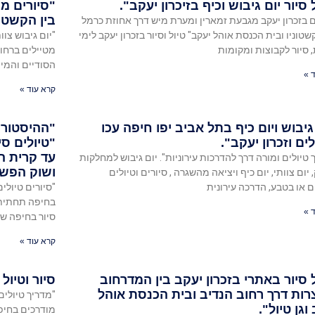
 סיור יום גיבוש וכיף בזיכרון יעקב".
"סיורים מו
בין הקשטונ
ם בזכרון יעקב מגבעת זמארין ומערת מיש דרך אחוזת כרמל
שטוניו ובית הכנסת אוהל יעקב" טיול וסיור בזכרון יעקב לימי
"יום גיבוש צוו
 סיור לקבוצות ומקומות
מטיילים ברחוב
הסודיים והמיוח
 »
קרא עוד »
גיבוש ויום כיף בתל אביב יפו חיפה עכו
"ההיסטורי
ים וזכרון יעקב".
"טיולים סי
עד קרית ה
 טיולים ומורה דרך להדרכות עירוניות". יום גיבוש למחלקות
ושוק הפש
 יום צוותי, יום כיף ויציאה מהשגרה , סיורים וטיולים
ים או בטבע, הדרכה עירונית
"סיורים טיולים
בחיפה תחתית ו
 »
סיור בחיפה ש
קרא עוד »
 סיור באתרי בזכרון יעקב בין המדרחוב
סיור וטיו
רות דרך רחוב הנדיב ובית הכנסת אוהל
"מדריך טיולים
וגן טיול".
מודרכים בחיפה