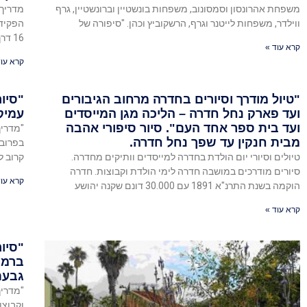
משפחת אהרונסון וסמסונוב, משפחות בונשטיין וברונשטיין, גרף
מדריך 
ווילדר, משפחות לייטנר וגרף, הרשקוביץ וכהן. "סיפורה של
הפקידו
16 דרך שער ישי ומשפחות מייסדים
קרא עוד »
קרא עוד
"טיול מודרך וסיורים בחדרה מרחוב הגיבורים
"סיור
ועד פארק נחל חדרה – הליכה מגן המייסדים
עמיק
ועד בית ספר אחד העם". סיור סיפורי אהבה
"מדריך
מבית חנקין עד שפך נחל חדרה.
בפרובנ
טיולים וסיורי יום הולדת בחדרה למייסדים וותיקים מחדרה.
קרוב ל
סיורים מודרכים במושבה חדרה לימי הולדת וקבוצות. חדרה
קרא עוד
הוקמה בשנת התרנ"א 1891 עם 30.000 דונם שקנה יהושע
קרא עוד »
"סיו
ברמו
גבעת
"מדריך
וקבוצו