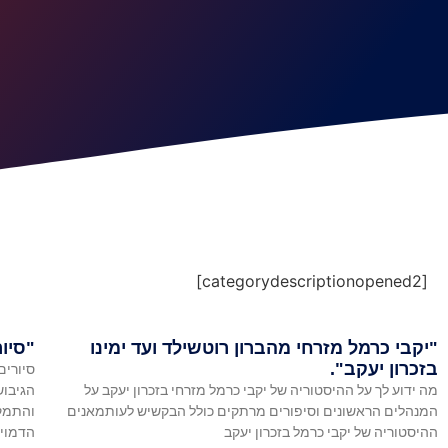
[categorydescriptionopened2]
"יקבי כרמל מזרחי מהברון רוטשילד ועד ימינו
"סיור
בזכרון יעקב".
סיורים
מה ידוע לך על ההיסטוריה של יקבי כרמל מזרחי בזכרון יעקב על
הגיבוש
המנהלים הראשונים וסיפורים מרתקים כולל הבקשיש לעותמאנים
והתמק
ההיסטוריה של יקבי כרמל בזכרון יעקב
הדמוי