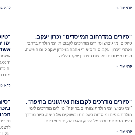
קרא עוד »
קרא עוד
"סיורים במדרחוב המייסדים" זכרון יעקב.
"טיו
יפו י
טיולים ימי גיבוש וסיורים מודרכים לקבוצות וימי הולדת ברחבי
אשדו
ואתרי זיכרון יעקב. סיור סיפורי אהבה בזיכרון יעקב ליום האישה,
נשים מייסדות וחלוצות בזיכרון יעקב בעליה
קרא עוד »
והיכרו
מודרכי
קרא עוד
"סיורים מודרכים לקבוצות ואירגונים בחיפה".
"סיור
בזכרו
"ימי גיבוש וימי הולדת צוותיים בחיפה". טיולים מודרכים לימי
הכנס
הולדת גופים ומוסדות בשכונות ובשווקים של חיפה, סיור מודרך
בעיר התחתית ובכרמל הירוק והגבוהה, סיור ואדיות-
קרא עוד »
.17.1.25 31.1 8.2 אפי נחמיאס 0522686908 "מדריך טיולים