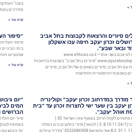
בעכו" העתיקה-
 »
מודרכים באתרי
קרא עוד »
לים סיורים והרצאות לקבוצות בתל אביב
"סיפור הע
רושלים זכרון יעקב חיפה עכו אשקלון
סיפור העליות 
ד ובאר שבע".
בימי הביניים 
אשמח לעיונכם בשני אתריי www.efitours.co.il
שהטביעו חותמ
www.siyureboutiqe.com "סיורים בתל אביב" בשכונות ברחובות
קרא עוד »
ת עם תל אביב, סיורים בשווקים של תל אביב, סיורים
ם בשכונות ההיסטורית והחדשות
 »
 מודרך במדרחוב זכרון יעקב" וקולינריה
"יום גיבוש
ן יעקב בין שער ישי לחצרות זכרון עד "בית
המים לבית
ת אוהל יעקב".
הברושים ו
סיורים פתוחים לקהל הרחב בעוטף עזה וישראל: 30 (
סיור יום הולדת
לדצמבר)8.10.11.24/1 .5 ( לינואר) סיורי בולענים בים המלח:
באחוזת לנגה(א
ימי גיבוש עם ט