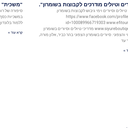
ים וטיולים מודרכים לקבוצות בשומרון".
"משכית" ור
טיולים וסיורים וימי גיבוש לקבוצות בשומרון.
סיפורה של רות
https://www.facebook.com/profil
במשכיות כסף"…
id=100089966719303 www.efitours
ללמוד בלונדון
www.siyureboutiqe.com מדריכי טיולים וסיורים בשומרון
קרא עוד »
 והצפוני. סיורים בשומרון הצפוני בהר כביר, אלון מורה,
 עד
 »