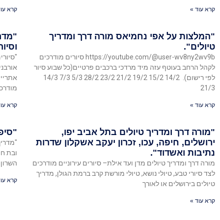
קרא עוד »
קרא עוד
"המלצות על אפי נחמיאס מורה דרך ומדריך
"מדרי
טיולים".
וסיו
https://youtube.com/@user-wv8ny2wv9b סיורים מודרכים
"סיורי
לקהל הרחב בעוטף עזה מיד מרדכי ברכבים פרטיים(כל שבוע סיור
אורבני
לפי רישום). 14/2 15/2 19/2 21/2 23/2 28/2 5/3 7/3 14/3
21/3
מודרכי
קרא עוד »
קרא עוד
"מורה דרך ומדריך טיולים בתל אביב יפו,
"סיפו
ירושלים, חיפה, עכו, זכרון יעקב אשקלון שדרות
"מדריך
נתיבות ואשדוד".
ובת חפ
מורה דרך ומדריך טיולים מדן ועד אילת– סיורים עירוניים מודרכים
השרון 
לצד סיורי טבע, טיולי נושא, טיולי מורשת קרב ברמת הגולן, מדריך
קרא עוד
טיולים בירושלים או לאורך
קרא עוד »