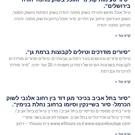
בירושלים".
טיול אוכל מרגש וחוויתי בשוק מחנה יהודה בשוק הפתוח והשוק הסגור,
השוק העיראקי ורחוב עץ החיים. סיור אוכל ברחובות שוק מחנה יהודה
מרחוב מחנה יהודה
קרא עוד »
"סיורים מודרכים וטיולים לקבוצות ברמת גן".
טיולים סיורים וגיבושים בעיר רמת גן וגבעתיים. טיולים וסיורים מודרכים
לקבוצות בשכונות הגנים של רמת גן משנות ה-20 ועד ימינו. "סיור מודרך
להיכרות עם רמת
קרא עוד »
"סיור בתל אביב בכיכר מגן דוד בין רחוב אלנבי לשוק
הכרמל- סיור בשיינקין וסיומו ברחוב נחלת בנימין".
סיורי בתים מספרים ומייסדים בתל אביב/ מדריך טיולים בתל אביב/
מדריך טיולים אדריכליים בתל אביב. אשמח לעיונכם בשני אתריי
www.efitours.co.il www.siyureboutiqe.com בית גוטגולד – רחוב
קרא עוד »