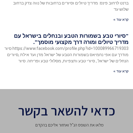
ברנט לרחוב פינס. מדריך טיולים וסיורים ברחובות של נווה צדק ברחוב
שלוש עד
קרא עוד »
"סיורי טבע בשמורות הטבע ובנחלים בישראל עם
מדריך טיולים ומורה דרך מקצועי מוסמך".
https://www.facebook.com/profile.php?id=100089966719303 סיור
מודרך עם אפי נחמיאס בשמורות הטבע של ישראל מדן ועד אילת ,סיורים
הנחלים של ישראל , סיורי טבע ותצפיות, מסלולי טבע ופריחה. סיור
קרא עוד »
כדאי להשאר בקשר
מלאו את הטופס הנ"ל ואחזור אליכם בהקדם