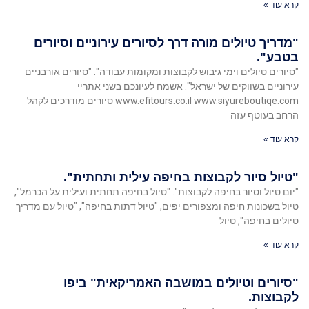
קרא עוד »
"מדריך טיולים מורה דרך לסיורים עירוניים וסיורים
בטבע".
"סיורים טיולים וימי גיבוש לקבוצות ומקומות עבודה". "סיורים אורבניים
עירוניים בשווקים של ישראל". אשמח לעיונכם בשני אתריי
www.efitours.co.il www.siyureboutiqe.com סיורים מודרכים לקהל
הרחב בעוטף עזה
קרא עוד »
"טיול סיור לקבוצות בחיפה עילית ותחתית".
"יום טיול וסיור בחיפה לקבוצות". "טיול בחיפה תחתית ועילית על הכרמל",
טיול בשכונות חיפה ומצפורים יפים, "טיול דתות בחיפה", "טיול עם מדריך
טיולים בחיפה", טיול
קרא עוד »
"סיורים וטיולים במושבה האמריקאית" ביפו
לקבוצות.