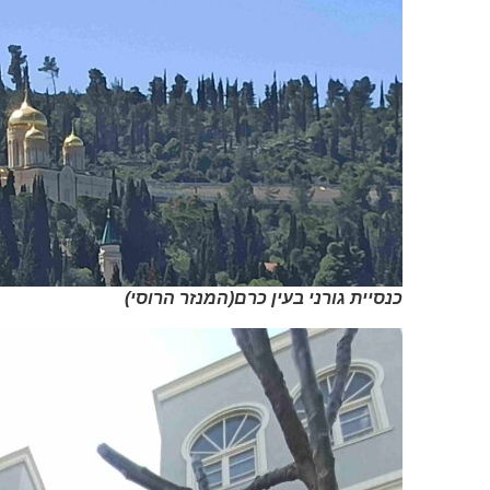
כנסיית גורני בעין כרם(המנזר הרוסי)