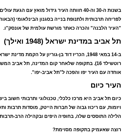
בשנות ה-30 וה-40 חוותה העיר גידול מואץ עם הגע
לפריחה תרבותית ולתנופת בנייה בסגנון הבינלאומי (הבאוה
"העיר הלבנה" והכרה כאתר מורשת עולמית של אונסק"ו.
תל אביב במדינת ישראל (1948 ואילך)
ב-
14 במאי 1948
, הכריז דוד בן-גוריון על הקמת מדינת ישר
רוטשילד 16). בתקופה שלאחר קום המדינה, תל אביב המשיכה לגדול ולהתפתח, ובשנת
אוחדה עם העיר יפו והפכה ל"תל אביב-יפו".
העיר כיום
כיום תל אביב היא מרכז כלכלי, טכנולוגי ותרבותי חשוב בי
ויזמות, עם ריכוז גבוה של חברות הייטק, מוסדות תרבות ותע
הלילה התוססים שלה, בחופיה היפים ובקהילה הרב-תרבות
רוצה שאעמיק בתקופה מסוימת?