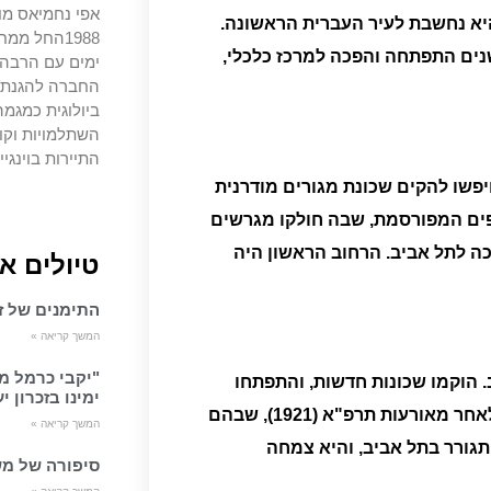
אפי נחמיאס מו
יא נחשבת לעיר העברית הראשונה.
1988החל מ
שנים התפתחה והפכה למרכז כלכלי,
ימים עם הרבה צ
החברה להגנת ה
ביולוגית כמגמה
השתלמויות וקו
התיירות בוינגיי
פשו להקים שכונת מגורים מודרנית
ים המפורסמת, שבה חולקו מגרשים
פכה לתל אביב. הרחוב הראשון היה
טיולים א
התימנים של זכ
המשך קריאה »
"יקבי כרמל מ
 הוקמו שכונות חדשות, והתפתחו
ימינו בזכרון י
מסחר, תרבות ותעשייה. העיר משכה עולים רבים, במיוחד לאחר מאורעות תרפ"א (1921), שבהם
המשך קריאה »
התגורר בתל אביב, והיא צמחה
סיפורה של מש