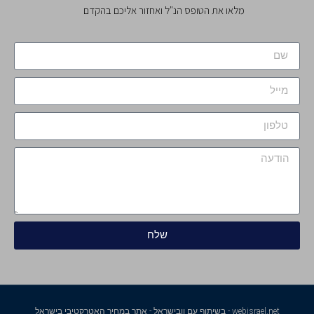
מלאו את הטופס הנ"ל ואחזור אליכם בהקדם
שלח
webisrael.net - בשיתוף עם וובישראל - אתר במחיר האטרקטיבי בישראל