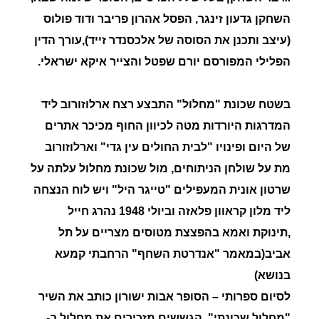
השחקן גדעון זינגר, הפסל אהרון פריבר ודוד פולוס
(עיצב ותכנן את הסוסה של אלכסנדר זייד),עורך הדין
הפלילי המפורסם יורם שפטל והצייר איקא ישראלי
.
בשטח שכונת "מחלול" התבצע רצח ארלוזורוב ליד
המדרגות היורדות מטה לכיוון החוף מכיכר אתרים
של היום ופינויו "לבית החולים עין גדי" וארלוזורוב
מת על שולחן הניתוחים, מול שכונת מחלול עלתה על
שרטון אונית המעפילים "טייגר היל" ויש לוח הנצחה
ליד מלון קראוון פלאזה וביולי 1948 נהרג חייל
,תינוקת ואמא בהפצצת מטוסים מצריים על תל
אביב(במאמר "אנדרטת השחף" הרחבתי קמעא
בנושא)
לסיום ספרותי – הסופר אבות ישורון כותב את השיר
"מחלול שכונתי", הגששים מזכירים את מחלול ב-