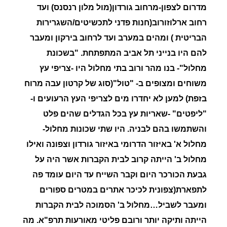
מדרום לצפון-מרחוב גורדון(מול מלון רנסנס) ועד
רחוב ארלוזורוב(חנות פדני לתכשיטים/השגרירות
הבריטית ) ומהים במערב ועד לרחוב בירקון ומעבר
להם היו בנייני תל אביב המתפתחת. "
בשכונת
מחלול"- בנו מהר ורוב בתי מחלול היו -צריפי עץ
משוחים ומצופים ב- "טול"(סוג של קרטון עבה מרוח
בזפת) למען לא יחדרו מים לצריפי העץ הרעועים ו-
"ליפטים" -שאריות עץ בכל הגדלים שהים פלט
והשתמשו בהם לבניה. היו שתי שכונות מחלול-
מחלול א' באיזור הדרומי באיזור גורדון וצפונה ואילו
מחלול ב' הייתה קרוב לבית הקברות אשר היה על
גבעת הכורכר היום וקבר השייח עד היום עומד פה
לתפארת(צפונית לכיכר אתרים במטרים ספורים
ומעבר לשביל…מחלול ב' הסמוכה לבית הקברות
הייתה ותיקה יותר ורובם פליטי מאורעות תרפ"א. מה