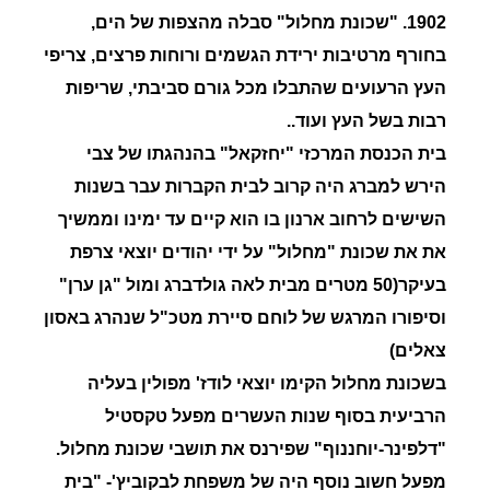
1902. "שכונת מחלול" סבלה מהצפות של הים,
בחורף מרטיבות ירידת הגשמים ורוחות פרצים, צריפי
העץ הרעועים שהתבלו מכל גורם סביבתי, שריפות
רבות בשל העץ ועוד..
בית הכנסת המרכזי "יחזקאל" בהנהגתו של צבי
הירש למברג היה קרוב לבית הקברות עבר בשנות
השישים לרחוב ארנון בו הוא קיים עד ימינו וממשיך
את את שכונת "מחלול" על ידי יהודים יוצאי צרפת
בעיקר(50 מטרים מבית לאה גולדברג ומול "גן ערן"
וסיפורו המרגש של לוחם סיירת מטכ"ל שנהרג באסון
צאלים)
בשכונת מחלול הקימו יוצאי לודז' מפולין בעליה
הרביעית בסוף שנות העשרים מפעל טקסטיל
"דלפינר-יוחננוף" שפירנס את תושבי שכונת מחלול.
מפעל חשוב נוסף היה של משפחת לבקוביץ'- "בית