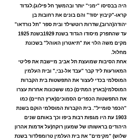
היה בבסיסו "ימני" יותר ובהמשך חל פילוג).לגדוד
קראו-"קיבוץ יסוד" והם בונים את רחובות בן
יהודה(הרוב),שדרות רוטשילד ובית ספר "תל נורדאו"
עד שהתפרק מיסודו הגדוד בשנת 1929בשנת 1925
מקים משה הלוי את "תיאטרון האוהל" בשכונת
מחלול.
אחת הסיבות שמועצת תל אביב מיישבת את פליטי
המאורעות ליד קבר "עבד אל-נבי," ובית העלמין
המוסלמי בכדי לעצור את התפשטות בית הקברות
המוסלמי(בארץ המתים) כמו ששכונות אחרות עצרו
את התפשטות הכפרים הסמוכים(ארץ החיים) כמו
"הכפר סומייל". בית הקברות המוסלמי הוקם בשנת
1903 עת היו מגפות רבות ביפו וכך באותם שנים
היהודים בראשותו של שמעון רוקח(על אדמות אהרון
שלוש) "מקימים" את בית העלמין טרומפלדור בשנת