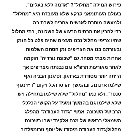
פירוש המילה "מחלול"? "אדמה ללא בעלים",
בעולם העותומאני קרקע שלא מעובדת היא "מחלול"
ולמעשה מותרת לאנשים אחרים לשבת בה.
כדי להבין את הבסיס הרעוע של השכונה , בתי מחלול
שהיו צריפי מחלול נבנו מעצים שהים פלט כל הזמן
ובעזרתם בנו את הצריפים ומן הסתם השלמות
אחרות מבתי מסחר.גם "שכונת נורדיה" הוקמה
לאחר מאורעות תרפ"א וגם נבנתה מצריפים אך
הייתה יותר מסודרת באירגון, וסיגנון הבניה ואף
שילמו ארנונה, ובהמשך יהרסו הכל ויקום "דיזינגוף
סנטר", ולא כמו "מחלול" שלא שילמו בתחילה ויש
שלא שילמו גם בהמשך ומעיד על הקושי הכלכלי
הרב של השכונה. אנשי "גדוד העבודה" מהפלג
השמאלי בראשו של מנם אלקינד ישבו בשכונת
מחלול(גדוד העבודה מיסודו של יוסף טרומפלדור