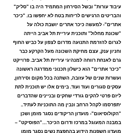
עיבוד עורות" ובשל הסירחון המתמיד היה בו "סליק"
והבריטים הרגישים לריחות בטח לא יחפשו בו. "כיכר
אתרים"- למעשה כיכר אתרים יושבת כולה על
"שכונת מחלול" ותוכנית עיריית תל אביב הייתה
לגרום להזרמת התנועה מדרום לצפון על כביש החוף
וחניון ענק, עצם מחיקת השכונה מעל הקרקע כבר
גרם לאנחת רווחה למנהיגי עיריית תל אביב. פרוייקט
"כיכר אתרים" הוא כישלון תכנוני ממדרגה ראשונה
ועשרות שנים של עזובה, השתנה בכל מקום וסירחון,
עסקים סגורים ועוד ועוד. בימים אלו יש תוכנית לתת
ליזם פרטי להקים גורדי שחקים ובניינים שהדברים
יתפרסמו לקהל הרחב ונבין מה התוכניות לעתיד..
"הקולוסיאום"- מועדון הריקודים נסגר מזמן ושכן
במבנה המעוגל במרכז ודרום הכיכר…"הפוסיקט" –
מועדון חשפנות הידוע בהחפצת נשים נסגר מזמן