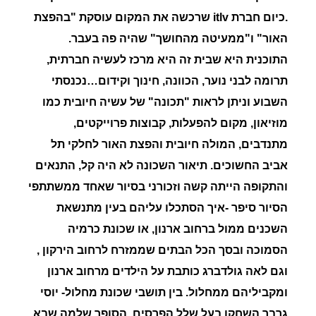
.כיום חברת itlv שרכשה את המקום עוסקת "בהפצת
האור" ו"ממעיטה מהחושך" שהיה פה בעבר.
התוכנית היא שבית זה היא מרכז לעשיה חברתית,
תרומה לבני נוער, הכוונה, חינוך וקידום…נכנסתי
השבוע וניתן לראות "תכונה" של עשיה חיובית כמו
מוזיאון, מקום להפעלות, קבוצות פרוייקטים,
מתנדבים, המולה חיובית והפצת האור לחלקי תל
אביב החשוכים. תיאור השכונה לא היה קל, התנאים
והתקופה הייתה קשה וזכורני בסיור שאחד ממשתתפי
הסיור סיפר -איך הסתכלו עליהם בעין מתנשאת
השכנים ממול ברחוב ארנון, או שכונת כרמיה
הסמוכה ובסך הכל הבתים שממזרח לרחוב הירקון ,
וגם לאה גולדברג כותבת על הילדים מרחוב ארנון
ומקביליהם ממחלול.
בין תושבי שכונת מחלול- יוסי
גרבר השחקן בעל שלל הפרסים, הסופר שלמה שבא,