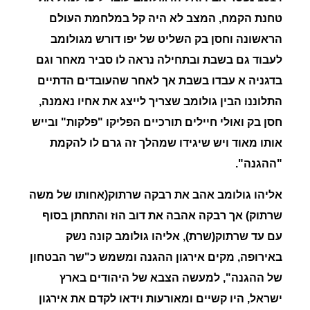
טחנת הקמח, המצב לא היה קל במלחמת העולם
הראשונה וחסן בק השליט של יפו דורש מגולומב
לעבוד גם בשבת ובתחילה נראה לו סביר מאחר וגם
בדגניה א עבדו בשבת אך לאחר שהעובדים הדתיים
התלוננו הבין גולומב שצריך לייצג את אחיו נאמנה,
חסן בק ואולי חיילים תורכיים הפליקו "פלקות" ובייש
אותו מאוד ויש שיגידו שמהלך זה גרם לו להקמת
"ההגנה".
אליהו גולומב
אהב את רבקה שרתוק(אחותו של משה
שרתוק) אך רבקה אהבה את דוב הוז והתחתן בסוף
עם עד שרתוק(שרת), אליהו גולומב קונה נשק
באירופה, מקים אירגון ההגנה ומשמש כ"שר הבטחון
של ההגנה", למעשה הצבא של היהודים בארץ
ישראל, היו קשיים ומאורעות וידאו לקדם את אירגון