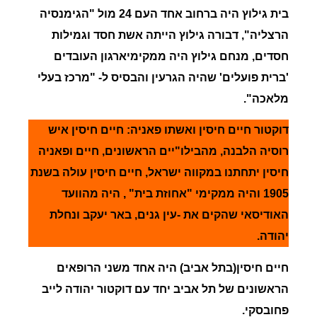
בית גילוץ היה ברחוב אחד העם 24 מול "הגימנסיה
הרצליה", דבורה גילוץ הייתה אשת חסד וגמילות
חסדים, מנחם גילוץ היה ממקימיארגון העובדים
'ברית פועלים' שהיה הגרעין והבסיס ל- "מרכז בעלי
מלאכה".
דוקטור
חיים
חיסין ואשתו פאניה:
חיים חיסין איש
רוסיה הלבנה, מהבילו"יים הראשונים, חיים ופאניה
חיסין יתחתנו במקווה ישראל, חיים חיסין עולה בשנת
1905 והיה ממקימי "אחוזת בית" , היה מהוועד
האודיסאי שהקים את -עין גנים, באר יעקב ונחלת
יהודה.
חיים חיסין(בתל אביב) היה אחד משני הרופאים
הראשונים של תל אביב יחד עם דוקטור יהודה לייב
פחובסקי.