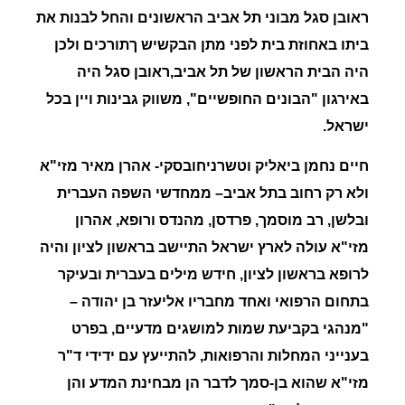
ראובן סגל
מבוני תל אביב הראשונים והחל לבנות את
ביתו באחוזת בית לפני מתן הבקשיש ךתורכים ולכן
היה הבית הראשון של תל אביב,ראובן סגל היה
באירגון "הבונים החופשיים", משווק גבינות ויין בכל
ישראל.
חיים נחמן ביאליק וטשרניחובסקי-
אהרן מאיר מזי"א
ולא רק רחוב בתל אביב
– ממחדשי השפה העברית
ובלשן, רב מוסמך, פרדסן, מהנדס ורופא, אהרון
מזי"א עולה לארץ ישראל התיישב בראשון לציון והיה
לרופא בראשון לציון, חידש מילים בעברית ובעיקר
בתחום הרפואי ואחד מחבריו אליעזר בן יהודה –
"
מנהגי בקביעת שמות למושגים מדעיים, בפרט
בענייני המחלות והרפואות, להתייעץ עם ידידי ד"ר
מזי"א שהוא בן-סמך לדבר הן מבחינת המדע והן