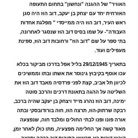
האוויר" של ההגנה "ונחשון" בתחום התעופה
האזרחית יחד עם יצחק בן יעקב, דוב הוז היה סגן
ראש העיר, דוב הוז היה ממייסדי " מפלגת אחדות
העבודה"-
על שמו בסיס דוב הוז שנסגר לאחרונה,
בתי ספר על שם "דוב הוז" ורחובות דוב הוז
, ספינת
מעפילים ועוד.
בתאריך 29/12/1945 בליל אפל בדרכו מביקור בכלא
עכו אוסף בקיבוץ גינוסר את אשתו ובתו וממשיכים
לכיוון תל אביב, קצת לפני פרדסיה מאבד דוב הוז את
השליטה על ההגה בתאונת דרכים והרכב סוטה
ימינה, דוב הוז נהרג מייד ויצחק בן יעקב שהיה ברכב,
רבקה שרתוק-הוז, תרצה הוז, חוה בורודובסקי ובתה
אורה פונו ופנו לבתי החולים ומלבד חוה, שנפצעה
מאוד קשה אך החלימה מפצעיה, מתו כולן לאחר זמן,