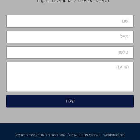
מלאו את הטופס הנ"ל ואחזור אליכם בהקדם
שלח
webisrael.net - בשיתוף עם וובישראל - אתר במחיר האטרקטיבי בישראל