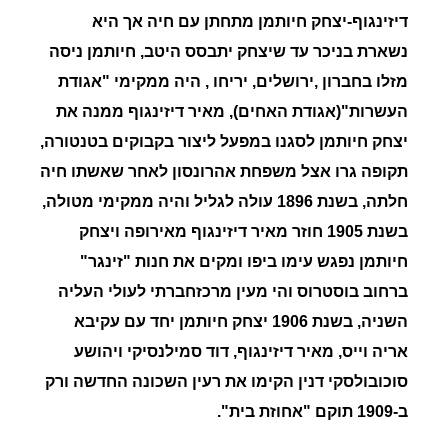
דיזינגוף-יצחק חיותמן מתחתן עם חיה אך היא
נשארת בניכר עד שיצחק יתבסס היטב, חיותמן ניסה
מזלו בחברון ,ירושלים, יריחו , היה ממקימי
"אגודת
העשרות"
(אגודת האחים), מאיר דיזינגוף ממנה את
יצחק חיותמן לסגנו במפעל ליצור בקבוקים בטנטורה,
תקופה גרו אצל משפחת אהרונסון לאחר שאשתו
חיה
חלתה, בשנת 1896 עולה לגליל והיה ממקימי מטולה,
בשנת 1905 חוזר מאיר דיזינגוף מאירופה ויצחק
חיותמן נפגש עימו ביפו ומקים את חנות
"זינגר"
ברחוב בוסטרוס והי מעין מרכזחברתי לעולי העליה
השניה, בשנת 1906 יצחק חיותמן יחד עם עקיבא
אריה וייס, מאיר דיזינגוף, דוד סמילנסיקי ויהושע
סוכובולסקי דנין הקימו את רעין השכונה החדשה ורק
ב-1909 תוקם "
אחוזת בית"
.