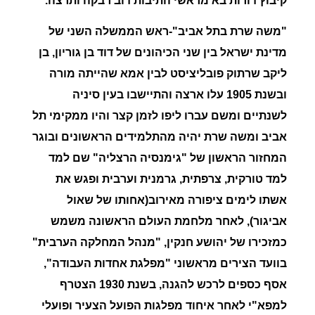
קיבוץ דורות בא מראשי התיבות דוב רבקה ותרצה.
"
משה שרת בתל אביב"-
ראש הממשלה השני של
מדינת ישראל בין שני הכיהונים של דוד בן גוריון, בן
ליקב שרתוק פובליציסט לבין אמא שהייתה מורה
ובשנת 1905 עלו ארצה והתיישבו בעין סיניה
לשנתיים ומשם עברו ליפו לזמן קצר והיו ממקימי תל
אביב ומשה שרת יהיה מהתלמידים הראשונים ובוגר
המחזור הראשון של "גימנסיה הרצליה" שם למד
למד טורקית, צרפתית, גרמנית וערבית ופגש את
אשתו לימים ציפורה מאירוב(אחותו של שאול
אביגור), לאחר מלחמת העולם הראשונה משמש
כמזכירו של יהושע חנקין, "מנהל המחלקה הערבית"
בוועד הצירים מראשוני "מפלגת אחדות העבודה",
אסף כספים לרכש להגנה, בשנת 1930 הצטרף
למפא"י לאחר איחוד מפלגות הפועל הצעיר ופועלי