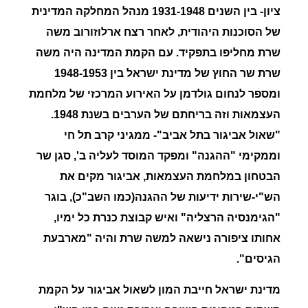
ציון- בין השנים 1931-1948 מנהל המחלקה המדינית
של הסוכנות היהודית, לאחר רצח ארלוזורוב משה
שרת מחליפו בתפקיד. עם הקמת המדינה היה משה
שרת שר החוץ של מדינת ישראל בין 1948-1953
ומספר לנחום גולדמן על האירוע המרכזי של מלחמת
העצמאות וזה בריחתם של הערבים בשנת 1948.
"
שאול
אביגור
בתל אביב"- ממגיני קרב תל חי
וממקימי "ההגנה" ומפקד המוסד לעליה ב', סגן שר
הבטחון במלחמת העצמאות, אביגור מקים את
הש"י-שירות ידיעות של ההגנה(כמו השב"כ), בוגר
"הגימנסיה הרצליה" ואיש קבוצת כנרת כל ימיו,
אחותו ציפורה נישאה למשה שרת והיה "מארבעת
הגיסים".
מדינת ישראל חייבת המון לשאול אביגור על הקמת