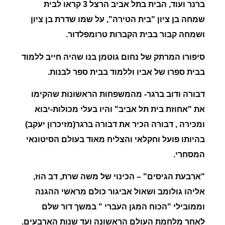
ברנר ועוד, הבית בתל אביב הרצל 3 קראו לבית
שמחה בן ציון "בית הטירה", על שמו שדרת בן ציון
ושמחה קבור בבית הקברות טרומפלדור.
סיפורו המרתק של
נחום גוטמן
בנו שהיה חייב ללמוד
בבית ספרו של אביו וללמוד בבית ספר לבנות.
דבורה ודוב ברגר-
מהמשפחות הראשונות שהקימו
את "אחוזת בית תל אביב" והיו בעלי מכולות-יבוא
ומכירה , דבורה הכיר את דבורה ברגר(מזיכרון יעקב)
בהיותו פועל וחקלאי והצליח מאוד בעולם הסיטונאי
המסחרי.
"ארבעת הגיסים"
– הכינוי של משה שרת, דב הוז,
אליהו גולומב ושאול אביגור כולם מראשי ההגנה
וממובילי "הכוח המגן העברי " במשך דור שלם
לאחר מלחמת העולם הראשונה ועד שנות הארבעים.