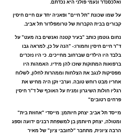
ואלכסנדר ונעמי פולני היא נכדתם.
על שמו שכונת "
תל חיים"
ופאניה יחד עם חיים חיסין
קבורים בבית הקברות של טרומפלדור תל אביב.
נחום גוטמן
כותב "בעיר קטנה ואנשים בה מעט" על
ד"ר חיים חיסין וחמורו:- "הנה על כן, למראה גבו
בלבד היו הילדים שברחוב מחייכים. כי היו נזכרים
ברפואות המתוקות שזכו להן מידיו. האמהות היו
מפסיקות לנגב את הצלחות וממהרות לחלון, לשלוח
אחריו מבט רוחש טובה. וערבי זקן היה מחיש את
רגליו חולות השיגרון ומניח על האוכף של ד"ר חיסין
פרחים רטובים"
מייסד תל אביב יצחק חיותמן:
מייסדי "
אחוזת בית"
ומטולה
, יצחק חיותמן בן למשפחת רבנים ידועה וספג
הרבה ציונית, מתחבר "
לחובבי ציון"
של מאיר