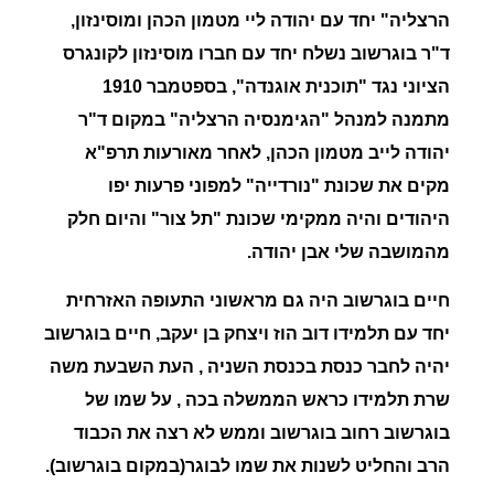
הרצליה" יחד עם יהודה ליי מטמון הכהן ומוסינזון,
ד"ר בוגרשוב נשלח יחד עם חברו מוסינזון לקונגרס
הציוני נגד "תוכנית אוגנדה", בספטמבר 1910
מתמנה למנהל
"הגימנסיה הרצליה
" במקום ד"ר
יהודה לייב מטמון הכהן, לאחר מאורעות תרפ"א
מקים את שכונת
"נורדייה"
למפוני פרעות יפו
היהודים והיה ממקימי שכונת
"תל צור"
והיום חלק
מהמושבה שלי אבן יהודה.
חיים בוגרשוב
היה גם מראשוני התעופה האזרחית
יחד עם תלמידו דוב הוז ויצחק בן יעקב, חיים בוגרשוב
יהיה לחבר כנסת בכנסת השניה , העת השבעת משה
שרת תלמידו כראש הממשלה בכה , על שמו של
בוגרשוב רחוב בוגרשוב וממש לא רצה את הכבוד
הרב והחליט לשנות את שמו לבוגר(במקום בוגרשוב).