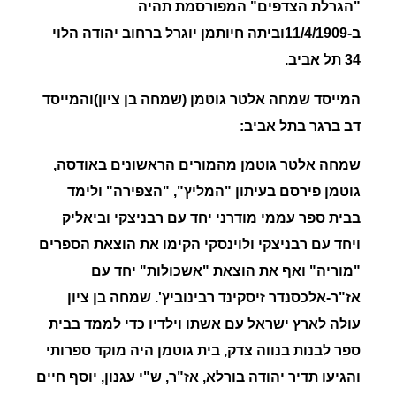
"הגרלת הצדפים"
המפורסמת תהיה
ב-11/4/1909וביתה חיותמן יוגרל ברחוב יהודה הלוי
34 תל אביב.
המייסד שמחה אלטר גוטמן (שמחה בן ציון)והמייסד
דב ברגר
בתל אביב:
שמחה אלטר גוטמן מהמורים הראשונים באודסה
,
גוטמן פירסם בעיתון "המליץ", "הצפירה" ולימד
בבית ספר עממי מודרני יחד עם רבניצקי וביאליק
ויחד עם רבניצקי ולוינסקי הקימו את הוצאת הספרים
"מוריה" ואף את הוצאת
"אשכולות"
יחד עם
אז"ר-אלכסנדר זיסקינד רבינוביץ'.
שמחה בן ציון
עולה לארץ ישראל עם אשתו וילדיו כדי לממד בבית
ספר לבנות בנווה צדק, בית גוטמן היה מוקד ספרותי
והגיעו תדיר יהודה בורלא, אז"ר, ש"י עגנון, יוסף חיים