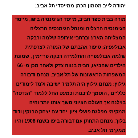
יהודה לייב מטמון הכהן ממייסדי תל אביב:
מורה בבית ספר חביב, מייסד הגימנסיה ביפו, מייסד
הגימנסיה הרצליה ומנהל הגימנסיה הרצליה
המצליחה הארץ וברחבי אירופה
שלמה ורבקה
אבולעפיה
: סיפור אהבתם של המורה לצרפתית
שלמה אבולעפייה והתלמידה רבקה פריימין , שמונת
הילדים שהביאו, הבית בנווה צדק ולאחר מכן מ- 66
המשפחות הראשונות של תל אביב.
מנחם ודבורה
גילוץ:
מנחם גילוץ היה תלמיד ישיבה ולמד לימודים
כלליים , הוסמך לרבנות וכמעט החל ללמוד "הנדסה"
בוילנה אך העולם הציוני משך אותו יותר והיה
ממקימי מפלגת פועלי ציון' יחד עם יצחק טבנקין ודוד
בלוך, מנחם התחתן עם דבורה ביפו בשנת 1908 והיו
ממקימי תל אביב.