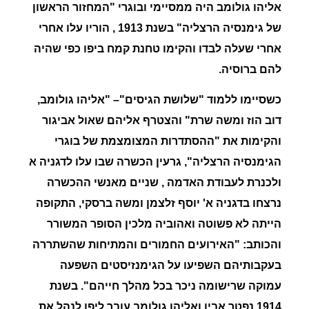
אליהו גולומב היה ממסיימי ובוגרי "המחזור הראשון
של גימנסיה הרצליה" בשנת 1913 , הוריו עלו אחרי
אחרי שעלה לבדו והקימו טחנת קמח ביפו כפי שהיה
להם ברוסיה.
כשסיימו ללמוד "
שלושת הגיסים"
–
"אליהו גולומב,
דוב הוז ומשה שרת"
והצטרף אליהם שאול אביגור
והקימות את
"ההסתדרות המצומצמת של בוגרי
הגימנסיה הרצליה"
, גרעין הכשרה שבו עלו לדגניה א
ולכנרת לעבודת האדמה , שניים מאנשי ההכשרה
נרצחו בדגניה א'
יוסף זלצמן ומשה ברסקי
, התקופה
הייתה לא פשוטה ואהוביה מלכין הסופר המשורר
והכותב:
"האירועים החמורים והמתיחות שהשתררה
בעקבותיהם השפיעו על הגימנזיסטים השפעה
עמוקה שרישומה ניכר בכל מהלך חייהם".
בשנת
1914 נפטר אביו ו
אליהו גולומב
עובר ליפו לנהל את