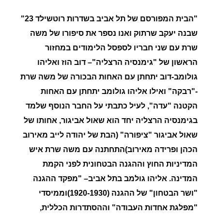
"ה
בית המפורסם של תל אביב בשדרות רוטשילד 23"
ש
בנה יעקב שרתוק ואנו נספר את סיפורו של משה
שרת עם שני חבריו לספסל הלימודים במחזור
הראשון של
"גימנסיה הרצליה"
–
דוב הוז ואליהו
גולומב-דוב יתחתן עם האחות הבכורה של משה שרת
-"רבקה" ואילו אליהו גולומב יתחתן עם האחות
הקטנה "עדה
", לעיל כתבתי על החבר הנוסף שלמד
בגימנסיה הרצליה יחד הוא שאול אביגור, אחותו של
שאול אביגור
"ציפורה"
(הבת של יהודה לייב מאירוב
הכהן ופרידה מאירוב)התחתנה עם
משה שרת איש
המדיניות החוץ וההגנה הבטחונית לפני הקמת
המדינה.
אליהו
גולמב בתל אביב
– "מפקד ההגנה
"ושר הבטחון" של ההגנה (1920-1930)וממיסדי
"מפלגת אחדות העבודה" וההסתדרות הכללית,