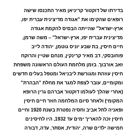
בדירתו של דוקטור קריניאן מאיר התכנסו שישה
רופאים שהקימו את "אגודה מדיצינית עברית יפו,
ארץ-ישראל" שהייתה הבסיס להקמת אגודה
מדיצינית עברית יפו, ארץ-ישראל" – משה שרמן,
חיים חיסין, בת שבע יוניס גוטמן, יהודה לייב
פוחובסקי, דב מאיר קרינקין, מנחם שטיין והרוקח
זאב אורבוך. בזמן מלחמת העולם הראשונה משפחת
חיסין עוזהת ומגורשת ליבניאל ומטפל בעלים חדשים
ומקומיים, עובר לצפת למגר את מחלת
"הבהרת"
(אחרי שהלך לעולמו דוקטור אברהם גרין הרופא
המקומי) ולאחר סיום המלחמה חוזר
חיים חיסין
ופאניה
לתל אביב וחסיה נפטרת בשנת 1920 וחיים
חיסין זכה להאריך ימים עד 1932, היו לחיסינים
חמישה ילדים שרה, יהודית, אסתר, עדה, דבורה