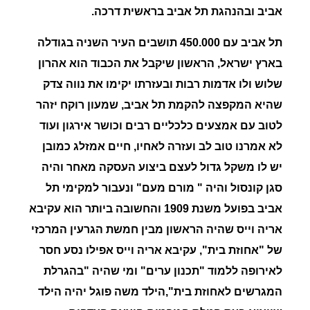
אביב ובהנהגת תל אביב בראשית דרכה.
תל אביב עם 450.000 תושבים העיר השניה בגודלה
בארץ ישראל,
הראשון שיקבל את הכבוד הוא אהרון
שלוש ולו אדמות רבות ובעזרתו יקימו את
נווה
צדק
שהיא המקפצה להקמת תל אביב, שמעון רוקח יזהר
לטוב עם אמצעים כלכליים רבים וכושר אירגון ועוד
לא אמרנו טוב לב ועזרה לאחיו,
חיים אמזלג
כמובן
יש לו משקל גדול לעצם ביצוע העסקה מאחר והיה
סגן קונסול והיה " מורם מעם" ונעבור למקימי תל
אביב בפועל משנת 1909 והחשובה ביותר הוא
עקיבא
אריה וייס שהיה הראשון מבין חמשת הגרעין המרכזי
של "אחוזת בית", עקיבא אריה וייס
אפילו נסע חסר
לאירופה ללמוד
"תכנון ערים" ומי שהיה "בהגרלת
המגרשים לאחוזת בית",הילד משה פוגל יהיה הילד