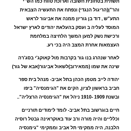
תשתית בטחונית חשובה וארוכת טווח כמו הש"י
והר"ן(הריגול הנגדי) ונפתח את התעשיה הצבאית
התע"ש , דוד בן גוריון ממנה את אביגור לראש
המוסד לעליה ב ועסק בהעלאת יהודים לארץ ישראל
ורכישת נשק למען המשך הלחיצה במלחמת
העצמאות אחרת המצב היה בכי רע.
לאחר שנהרג בנו גור בקרבות מול קאוקג'י בסג'רה
שינה את שמו (ממאירוב)לשאול אביגור(אבא של גור)
יהודה לייב מטמן הכהן בתל אביב- מנהל בית ספר
חביב בראשון לציון, הקים את "הגימנסיה" ביפו
ובשנת 1909 -1910 ניהל את "הגימנסיה הרצליה".
.
חיים בוגרשוב
בתל אביב- לומד לימודים תורניים
וכלליים והיה מורה ורב עוד באוקראינה גבטל רוסיה
הלבנה, היה ממקימי תל אביב וממקימי "גימנסיה