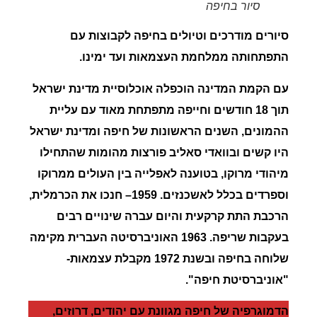
סיור בחיפה
סיורים מודרכים וטיולים בחיפה לקבוצות עם
התפתחותה ממלחמת העצמאות ועד ימינו.
עם הקמת המדינה הוכפלה אוכלוסיית מדינת ישראל
תוך 18 חודשים וחייפה מתפתחת מאוד עם עליית
ההמונים, השנים הראשונות של חיפה ומדינת ישראל
היו קשים ובוואדי סאליב פורצות מהומות שהתחילו
מיהודי מרוקו
,
בטוענה לאפלייה בין העולים ממרוקו
וספרדים בכלל לאשכנזים.
1959
–
חנכו
את
הכרמלית
,
הרכבת
התת
קרקעית
והיום
עברה שינויים רבים
בעקבות שריפה.
1963 האוניברסיטה העברית מקימה
שלוחה בחיפה ובשנת 1972 מקבלת עצמאות-
"
אוניברסיטת
חיפה
".
הדמוגרפיה של חיפה מגוונת עם יהודים, דרוזים,