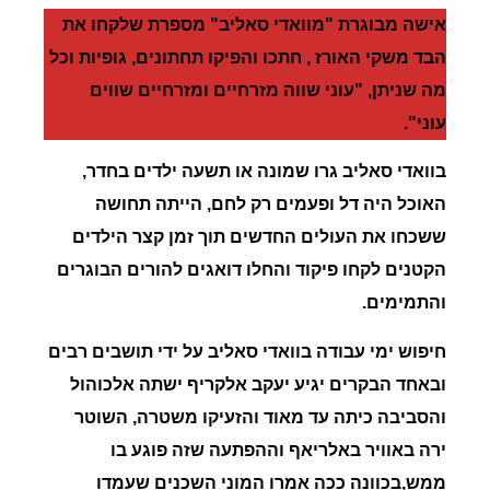
אישה מבוגרת "מוואדי סאליב" מספרת שלקחו את
הבד משקי האורז , חתכו והפיקו תחתונים, גופיות וכל
מה שניתן, "עוני שווה מזרחיים ומזרחיים שווים
עוני".
בוואדי
סאליב
גרו שמונה או תשעה ילדים בחדר,
האוכל היה דל ופעמים רק לחם, הייתה תחושה
ששכחו את העולים החדשים תוך זמן קצר הילדים
הקטנים לקחו פיקוד והחלו דואגים להורים הבוגרים
והתמימים.
חיפוש ימי עבודה בוואדי סאליב על ידי תושבים רבים
ובאחד הבקרים יגיע יעקב אלקריף ישתה אלכוהול
והסביבה כיתה עד מאוד והזעיקו
משטרה
, השוטר
ירה באוויר באלריאף וההפתעה שזה פוגע בו
ממש,בכוונה ככה אמרו המוני השכנים שעמדו