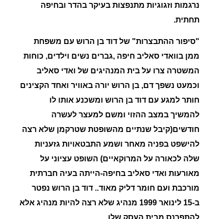
נרגמות
וזגוגיות מתנפצות בעיקר בהדר
ובחיפה
תחתית
.
"
סיפור ההתבצרות"
של דוד בן הרוש עם משפחת
ממן
בוואדי סאליב חיפה
,גברים נשים וילדים, כוחות
המשטרה צרו על בית המנהיגים של ואדי סאליב
וכמעט נשפך דם, בן הרוש יורה באוויר ואחד הקצינים
חותר למגע עם דוד בן הרוש ומשכנע אותו לו
להמשיך במצב ההזוי ומשם למעצר לעשרה
חודשים(קיבל שנתיים מהשופטת שטרקמן שלא רצה
להישפט בפניה מאחר ושמע התבטאויות גזעניות
שלה לכאורה על המרוקאיים) השופט עציוני על
מאורעות
ואדי
סאליב
בחיפה
-הייתה בעיה חברתית
מורכבת ועם חומר דליק מאוד.. דוד בן הרוש נפטר
ב-15 לינואר 1999 מנהיג שלא רצה להיות מנהיג אלא
להתפרנס מבית העסק שלו.