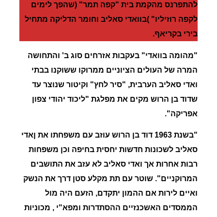
להתפרנס מהקמת בית
"קפה
תמר
" (שהפך לימים
לקפה רוזיליו" )בוואדי
סאליב
וחומר הדליקה מתחיל
בירי בקריאף.
"
מהומה
בוואדי
" בעקבות אזרחים סוג ב' והתחושה
המרה של העולים הציוניים ממרוקו ששוקנו בבתי
ואדי סאליב הערבית, "סיר לחץ" וקיטור שנוצר עד
שדוד בן הרוש מקים את מפלגת "ליכוד יהודי צפון
אפריקה".
"בשנת 1963 דוד בן הרוש עוזב עם משפחתו את ןאדי
סאליב לשכונות חדשות יחסית בחיפה וכן משפחות
רבות אחרות אך ואדי סאליב לא עזב את התושבים
המרוקניים"
.
שוטר עם תת מקלע סטן דרך את הנשק
ואיים לירות אם ההמון יתקדם
,
הזעם היה מול
הממסדים האשכנזיים ההסתדרות ומפא"י , מכוניות