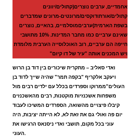
אחמדיים, ערבים נוצרים(קתולים/יוונים
קתולים/אורתודוקסים/מרונטים-מרונים שמדברים
בשפת הארמית)ערביםמוסלמיים, בהאיים
,
נוצרים
שאינם ערביים כמו מחבר המדינות.
10% מתושבי
חייפה הם ערביים, רוב האוכלוסייה הערבית מלומדת
ויש המכנים אותה "עיר של דו קיום"
ואדי
סאליב
–
מתקרית שיכורים בין דוד בן הרוש
ויעקב אלקריף "בקפה תמר" שהיה שייך לדוד בן
העולים"ממרוקו וספרדים בכלל עם ילדים רבים מול
משפחות אשכנזיות מוקטנות, רבים מהאשכנזים
קיבלו פיצויים מהשואה, הספרדים המשיכו לעבוד
יום פה ואולי גם את זאת לא, לא הייתה יציבות, היה
עוני בכל מקום, תושבי ואדי ניסנאס הרגישו את
העוני.