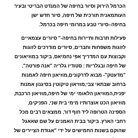
הכרמל הירוק וסיור בחיפה של המנדט הבריטי ובעיר
העותמאנית תורכית של חיפה, סיור חדש ישן
בחיפה
–
סיורי טבע במרומי חיפה בכרמל.
פעילות
תרבות
ותיירות
בחיפה
-" סיורים עצמאיים
לזוגות משפחות וחברים, סיורים מודרכים לזוגות
וקבוצות עם המדריך אפי נחמיאס, ביקור במוזיאונים
של חיפה ובגלריות :
סטודיו
גלריה
"
אנה
פורטה
",
"
מדעטק
"- מבוא לדרקונים,מוזיאון חיפה לאמנות
ברחוב שבתאי צבי,
מוזיאון
טיקוטין
בסיגנון אמנות
יפנית,המוזיאון הלאומי ימי של חיפה,מוזיאון הרכבת,
מוזיאון הכט אוצרותיו מימי בית שני, הפניקים,
הספינה הטרופה ליד חוף דור, ממצאים רבים מכל
רחבי הארץ. ביקור
בבית
האמנים
על
שם
שאאגל
שהוקם בשנות החמישים על ידי "
אגודת
הציירים
של