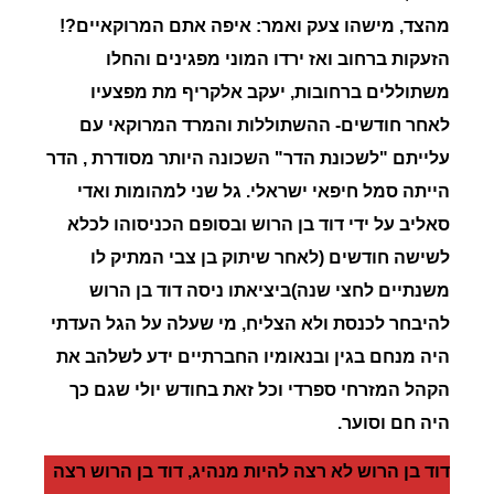
מהצד, מישהו צעק ואמר: איפה אתם המרוקאיים?!
הזעקות ברחוב ואז ירדו המוני מפגינים והחלו
משתוללים ברחובות, יעקב אלקריף מת מפצעיו
לאחר חודשים- ההשתוללות והמרד המרוקאי עם
עלייתם "לשכונת הדר" השכונה היותר מסודרת ,
הדר
הייתה סמל חיפאי ישראלי. גל שני למהומות
ואדי
סאליב
על ידי דוד בן הרוש ובסופם הכניסוהו לכלא
לשישה חודשים (לאחר שיתוק בן
צבי המתיק לו
משנתיים לחצי שנה)ביציאתו ניסה דוד בן הרוש
להיבחר לכנסת ולא הצליח, מי שעלה על הגל העדתי
היה מנחם בגין ובנאומיו החברתיים ידע לשלהב את
הקהל המזרחי
ספרדי וכל זאת בחודש יולי שגם כך
היה חם וסוער
.
דוד
בן
הרוש
לא רצה להיות מנהיג,
דוד
בן
הרוש
רצה