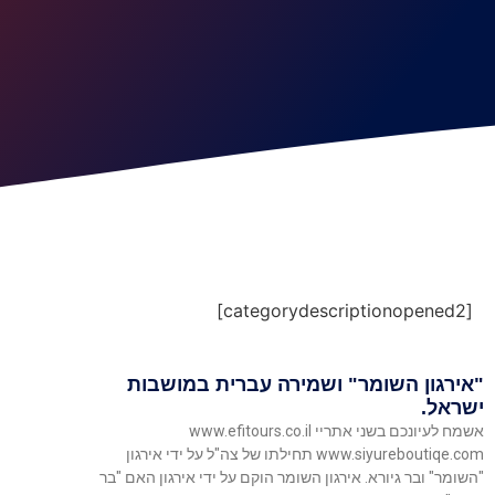
[categorydescriptionopened2]
"אירגון השומר" ושמירה עברית במושבות
ישראל.
אשמח לעיונכם בשני אתריי www.efitours.co.il
www.siyureboutiqe.com תחילתו של צה"ל על ידי אירגון
"השומר" ובר גיורא. אירגון השומר הוקם על ידי אירגון האם "בר