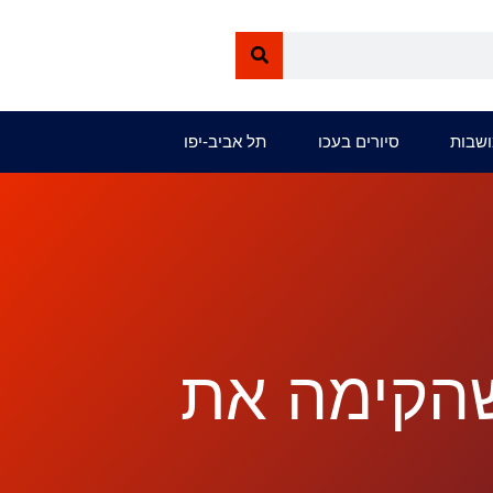
ושבות
סיורים בעכו
תל אביב-יפו
שהקימה את