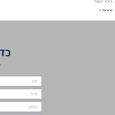
גיורא" בשנת
קרא עוד »
כד
מ