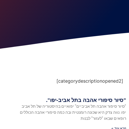
[categorydescriptionopened2]
"סיור סיפורי אהבה בתל אביב-יפו".
"סיור סיפור אהבה תל אביביים" יפואיים בהיסטוריה של תל אביב
יפו. נווה צדק היא שכונה רומנטית ובה כמה סיפורי אהבה הכוללים
רופאים שבאו "לעזור" לבנות
קרא עוד »