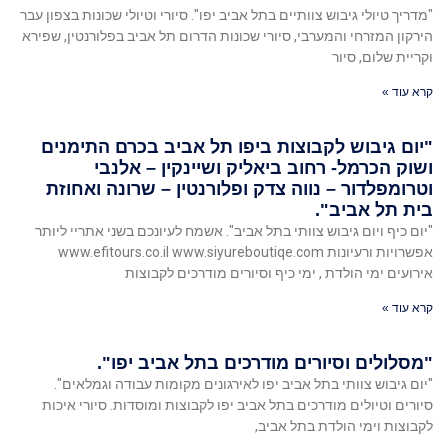
"מדריך טיולי גיבוש צוותיים בתל אביב יפו". סיורי וטיולי שכונות בצפון עבר
הירקון המזרחי והמערבי, סיורי שכונות הדרום תל אביב בפלורנטין, שפירא
וקריית שלום, סיור
קרא עוד »
"יום גיבוש לקבוצות ביפו תל אביב בכרם התימנים
ושוק הכרמל- רחוב ביאליק ושיינקין – אלנבי
וטרומפלדור – נווה צדק ופלורנטין – שרונה ואחוזת
בית תל אביב".
"יום כיף ויום גיבוש צוותי בתל אביב". אשמח לעיונכם בשני אתריי ליותר
אפשרויות ורעיונות www.efitours.co.il www.siyureboutiqe.com
אירועים ימי הולדת , ימי כיף וסיורים מודרכים לקבוצות
קרא עוד »
"מסלולים וסיורים מודרכים בתל אביב יפו".
"יום גיבוש צוותי בתל אביב יפו לאירגונים מקומות עבודה וגמלאים".
סיורים וטיולים מודרכים בתל אביב יפו לקבוצות ומוסדות. סיורי איכות
לקבוצות וימי הולדת בתל אביב,