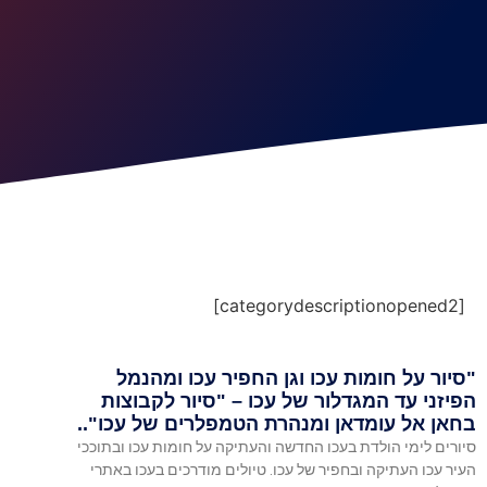
[categorydescriptionopened2]
"סיור על חומות עכו וגן החפיר עכו ומהנמל
הפיזני עד המגדלור של עכו – "סיור לקבוצות
בחאן אל עומדאן ומנהרת הטמפלרים של עכו"..
סיורים לימי הולדת בעכו החדשה והעתיקה על חומות עכו ובתוככי
העיר עכו העתיקה ובחפיר של עכו. טיולים מודרכים בעכו באתרי