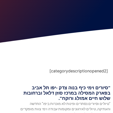
[categorydescriptionopened2]
"סיורים וימי כיף בנוה צדק -יפו תל אביב
בפארק המסילה במרכז סוזן דלאל וברחובות
שלוש חיים אמזלג ורוקח".
"טיולים וסיורים נסתרים ופינות לא מוכרות ביפו" החדשה
והעתיקה, טיולים לאירגונים ומקומות עבודה וימי צוות מופקדים