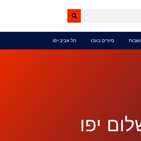
ושבות
סיורים בעכו
תל אביב-יפו
לום יפו