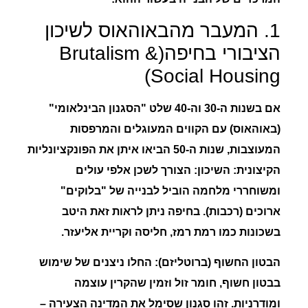
1. המעבר מהבאוהאוס לשיכון
הציבורי בחיפה(Brutalism &
Social Housing)
אם בשנות ה-30 וה-40 שלט "הסגנון הבינלאומי"
(באוהאוס) עם הקווים המעוגלים והמרפסות
המעוצבות, שנות ה-50 הביאו איתן את ה
פונקציונליות
הקיצונית
:
השיכון:
הצורך לשכן אלפי עולים
ומשוחררי מלחמה הוביל לבנייה של "בלוקים"
ארוכים (רכבות). בחיפה ניתן לראות זאת היטב
בשכונות כמו
רמת רמז
,
חליסה
ו
קריית אליעזר
.
הבטון החשוף (ברוטליזם):
החלו ניצנים של שימוש
בבטון חשוף, חומר זול וזמין שהקרין עוצמה
ומודרניות. זהו סגנון שסימל את המדינה הצעירה –