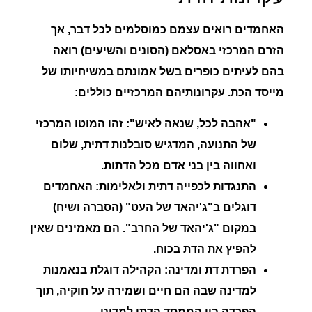
האחמדים רואים עצמם כמוסלמים לכל דבר, אך
הזרם המרכזי באסלאם (הסונים והשיעים) רואה
בהם לעיתים כופרים בשל אמונתם במשיחיותו של
מייסד הכת. עקרונותיהם המרכזיים כוללים:
"אהבה לכל, שנאה לאיש":
זהו המוטו המרכזי
של התנועה, המדגיש סובלנות דתית, שלום
ואחווה בין בני אדם מכל הדתות.
התנגדות לכפייה דתית ולאלימות:
האחמדים
דוגלים ב"ג'יהאד של העט" (הסברה ושיח)
במקום "ג'יהאד של החרב". הם מאמינים שאין
להפיץ את הדת בכוח.
הפרדת דת ומדינה:
הקהילה דוגלת בנאמנות
למדינה שבה הם חיים ושמירה על חוקיה, תוך
הפרדה בין הממסד הדתי למדיני.