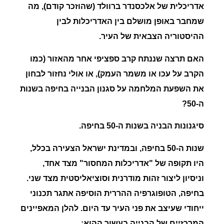
אדריכלית של אלכסנדר ברוולד (שהוזכר קודם), מה
שמחבר באופן מושלם בין האדריכלות לבין
ההיסטוריה הצבאית של העיר.
האם תרצה שננתח קרב ספציפי אחר מהאזור (כמו
הקרב על עכו או משמר העמק), או אולי נחזור לבחון
את השפעת המלחמה על סגנון הבנייה בחיפה בשנות
ה-50?
סיגנונות הבניה בשנות ה-50 בחיפה.
שנות ה-50 בחיפה, ובמדינת ישראל הצעירה בכלל,
היו תקופה של
"אדריכלות המחסור"
מצד אחד,
וניסיון ליצור
זהות מודרנית וסוציאליסטית
מצד שני.
בחיפה, הטופוגרפיה ההררית הוסיפה אתגר תכנוני
ייחודי שעיצב את פני העיר עד היום. להלן המאפיינים
המרכזיים של הבנייה בעשור ההוא: