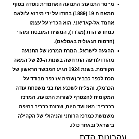
מייסד התנועה:
התנועה האחמדית נוסדה בסוף
המאה ה-19 (1889) בהודו על ידי
מירזא ע'ולאם
אחמד אל-קאדיאני
. הוא הכריז על עצמו
כמחדש הדת (מג'דד), המשיח המובטח ומהדי
(הדמות הגאולית באסלאם).
ההגעה לישראל:
המרת המרכז של התנועה
מהודו לחיפה התרחשה בשנות ה-20 של המאה
הקודמת. בשנת 1924 הגיע המבשר הראשון של
הכת לכפר כבביר (שהיה אז כפר מבודד על
הכרמל), והצליח לשכנע את בני משפחת עודה
המקומית להצטרף לשורות התנועה.
המרכז
בכבביר:
מאז ועד היום, שכונת כבביר בחיפה
משמשת כמרכז הרוחני והניהולי של הקהילה
בישראל ובאזור כולו.
עקרונות הדת