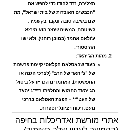
הצליבה, נדד להודו כדי לחפש את
"הכבשים האובדות של בית ישראל", מת
שם בשיבה טובה ונקבר בקשמיר.
לשיטתם, המשיח שחזר הוא מירזא
ע'ולאם אחמד (במובן רוחני), ולא ישו
ההיסטורי.
מהות הג'יהאד:
בעוד שבאסלאם הקלאסי קיימת פרשנות
של "ג'יהאד של חרב" (לצרכי הגנה או
התפשטות), האחמדים הכריזו על ביטול
הג'יהאד החמוש והחלפתו ב**"ג'יהאד
של העט"** – הפצת האסלאם בדרכי
נועם, ויכוח רציונלי וספרות.
אתרי מורשת ואדריכלות בחיפה
(בהמשך לעניין שלך בשימור)