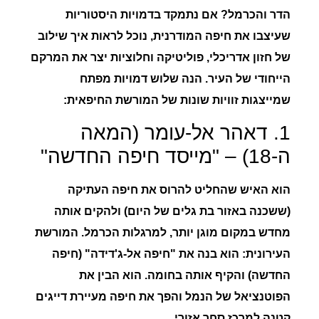
הדר והכרמל?
אם נתמקד בדמויות היסטוריות
שעיצבו את חיפה המודרנית, נוכל לראות איך שילוב
של חזון אדריכלי, פוליטיקה וחלוציות יצר את המרקם
הייחודי של העיר. הנה שלוש דמויות מפתח
שמייצגות זוויות שונות של המורשת החיפאית:
1. דאהר אל-עומר (המאה
ה-18) – "מייסד חיפה החדשה"
הוא האיש שהחליט להרוס את חיפה העתיקה
(ששכנה באזור בת גלים של היום) ולהקים אותה
מחדש במקום מוגן יותר, למרגלות הכרמל.
המורשת
העירונית:
הוא בנה את "חיפה אל-ג'דידה" (חיפה
החדשה) והקיף אותה בחומה. הוא הבין את
הפוטנציאל של הנמל והפך את חיפה מעיירת דייגים
קטנה למרכז סחר אזורי.