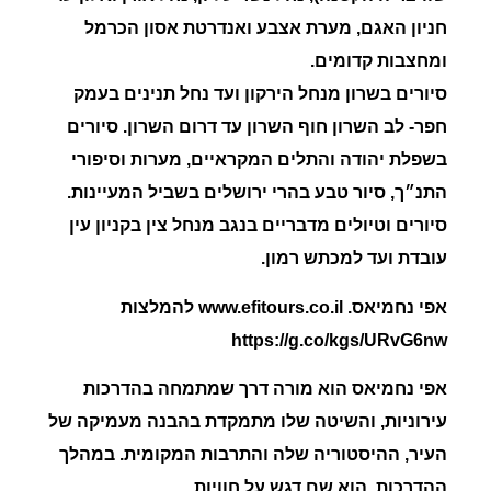
חניון האגם, מערת אצבע ואנדרטת אסון הכרמל
ומחצבות קדומים.
סיורים בשרון מנחל הירקון ועד נחל תנינים בעמק
חפר- לב השרון חוף השרון עד דרום השרון. סיורים
בשפלת יהודה והתלים המקראיים, מערות וסיפורי
התנ״ך, סיור טבע בהרי ירושלים בשביל המעיינות.
סיורים וטיולים מדבריים בנגב מנחל צין בקניון עין
עובדת ועד למכתש רמון.
אפי נחמיאס. www.efitours.co.il להמלצות
https://g.co/kgs/URvG6nw
אפי נחמיאס הוא מורה דרך שמתמחה בהדרכות
עירוניות, והשיטה שלו מתמקדת בהבנה מעמיקה של
העיר, ההיסטוריה שלה והתרבות המקומית. במהלך
ההדרכות, הוא שם דגש על חוויות