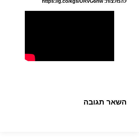
להמלצות: https://g.co/kgs/URvG6nw
השאר תגובה