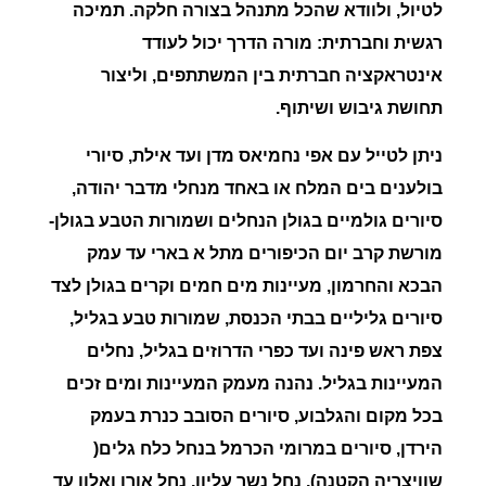
לטיול, ולוודא שהכל מתנהל בצורה חלקה. תמיכה
רגשית וחברתית: מורה הדרך יכול לעודד
אינטראקציה חברתית בין המשתתפים, וליצור
תחושת גיבוש ושיתוף.
ניתן לטייל עם אפי נחמיאס מדן ועד אילת, סיורי
בולענים בים המלח או באחד מנחלי מדבר יהודה,
סיורים גולמיים
בגולן הנחלים ושמורות הטבע בגולן-
מורשת קרב יום הכיפורים מתל א בארי עד עמק
הבכא והחרמון, מעיינות מים חמים וקרים בגולן לצד
סיורים גליליים בבתי הכנסת, שמורות טבע בגליל,
צפת ראש פינה ועד כפרי הדרוזים בגליל, נחלים
המעיינות בגליל. נהנה מעמק המעיינות ומים זכים
בכל מקום והגלבוע, סיורים הסובב כנרת בעמק
הירדן, סיורים במרומי הכרמל בנחל כלח גלים(
שוויצריה הקטנה), נחל נשר עליון, נחל אורן ואלון עד