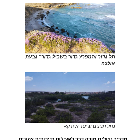
תל גדור והמפרץ גדור בשביל גדור" גבעת
אולגה
נחל תנינים וג'יסר א זרקא
מדריך טיולים מורה דרך
לפעילות תיירותית צפונית