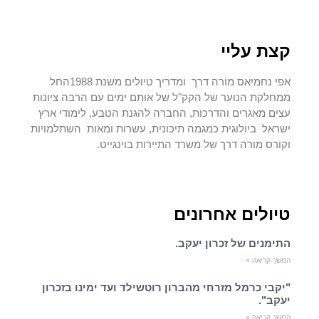
קצת עליי
אפי נחמיאס מורה דרך ומדריך טיולים משנת 1988החל
ממחלקת הנוער של הקק"ל של אותם ימים עם הרבה ציונות
עצים מאגרים והדרכות, החברה להגנת הטבע, לימודי ארץ
ישראל ביולוגית כמגמה תיכונית, עשרות ומאות השתלמויות
וקורס מורה דרך של משרד התיירות בוינגייט.
טיולים אחרונים
התימנים של זכרון יעקב.
המשך קריאה »
"יקבי כרמל מזרחי מהברון רוטשילד ועד ימינו בזכרון
יעקב".
המשך קריאה »