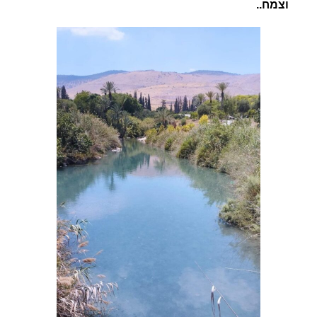
וצמח..