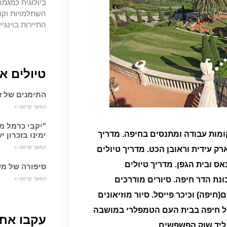
ביולוגית כמגמה
השתלמויות וקו
התיירות בוינגיי
טיולים א
התימנים של זכ
המשך קריאה »
"יקבי כרמל מ
קומות עבודה ומתנסים בחיפה.
מדריך
ימינו בזכרון י
המשך קריאה »
רק עידית וראובן הכט.
מדריך טיולים
אס ובית הגפן.
מדריך טיולים
סיפורה של מש
ונת הדר חיפה.
סיורים מודרכים
המשך קריאה »
חיפה) וכיכר פייסל.
סיור מוזיאונים
י של חיפה בבית העם הטמפלרי במושבה
עקבו אחר
 ליד שוק הפשפשים.