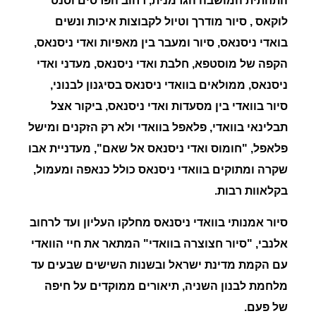
התחתית המושבה הגרמנית, רחוב הפרסים וסנט
לוקאס , סיור מודרך וטיול לקבוצות איכות ונשים
בואדי ניסנאס, סיור ומעבר בין מאפיות ואדי ניסנאס,
הקפה של מוסטפא, חלבת ואדי ניסנאס, מעדני ואדי
ניסנאס, ממולאים בוואדי ניסנאס בסיגנון לבנוני,
סיור בוואדי בין מסעדות ואדי ניסנאס, ביקור אצל
תבלינאי בוואדי, פלאפל בוואדי ולא רק הזקנים ומישל
פלאפל, "חומוס ואדי ניסנאס אל שאם", מעדניית אבו
שקרה ומתוקים בוואדי ניסנאס כולל כנאפה ומעמול,
בקלאוות רבות.
סיור אמנותי בוואדי ניסנאס מחלקו העליון ועד לרחוב
אלנבי, "סיור חצוצרה בוואדי" המתאר את חיי הוואדי
עם הקמת מדינת ישראל ובשנות השישים שבעים עד
מלחמת לבנון השניה, תיאורים ממוקדים על חיפה
של פעם.