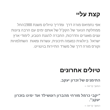
קצת עליי
אפי נחמיאס מורה דרך ומדריך טיולים משנת 1988החל
ממחלקת הנוער של הקק"ל של אותם ימים עם הרבה ציונות
עצים מאגרים והדרכות, החברה להגנת הטבע, לימודי ארץ
ישראל ביולוגית כמגמה תיכונית, עשרות ומאות השתלמויות
וקורס מורה דרך של משרד התיירות בוינגייט.
טיולים אחרונים
התימנים של זכרון יעקב.
המשך קריאה »
"יקבי כרמל מזרחי מהברון רוטשילד ועד ימינו בזכרון
יעקב".
המשך קריאה »