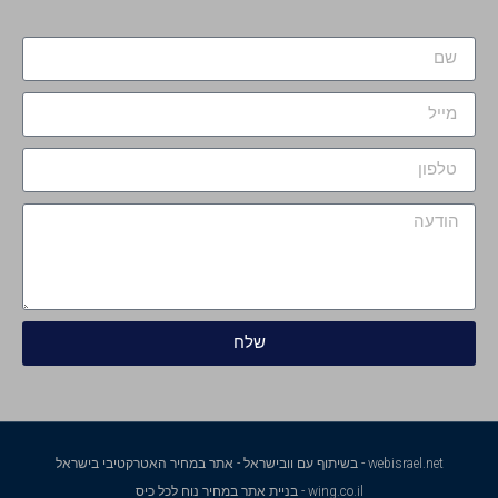
שלח
webisrael.net - בשיתוף עם וובישראל - אתר במחיר האטרקטיבי בישראל
wing.co.il - בניית אתר במחיר נוח לכל כיס