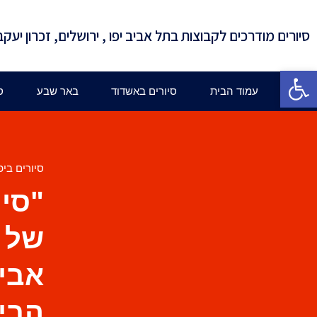
סיורים מודרכים לקבוצות בתל אביב יפו , ירושלים, זכרון יעקב
פתח סרגל נגישות
עמוד הבית
סיורים באשדוד
באר שבע
ס
סיורים ביפ
"סיו
של ת
אביב
הבינ