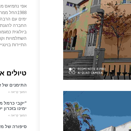
אפי נחמיאס מו
1988החל מ
ימים עם הרבה צ
החברה להגנת ה
ביולוגית כמגמה
השתלמויות וקו
התיירות בוינגיי
טיולים א
התימנים של זכ
המשך קריאה »
"יקבי כרמל מ
ימינו בזכרון י
המשך קריאה »
סיפורה של מש