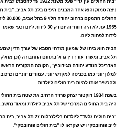
"
בית החולים עין גדי" פעל משנת 2
ניצה סמוק והוא אחד המבנים היפים בלב תל אביב.
"
בית חו
החולים התמקם
ברחוב יהודה הלוי 9 בתל אביב
, 00
1955 עת לא היה רווחי והיום רק 30 לידות ליום וכפי שאמר
לידות לפחות ליום.
הבית הוא ביתו של
שמעון
מזרחי
הסבא של עורך הדין שמעון
תל אביב ומשרד עורך דין גדול בתחום התחבורה (וכן מחלקות
האדריכל הנודע יהודה מגידוביץ' , הקומה המקורית הראשו
למלון יווני כמו בכניסה למקדש יווני, עמודים יווניים וכרכו
ולהכשיר אותו להיות בית חולים ליולדות.
בשנת 1934 דוקטור יצחק פרויד הרחיב את שטח בית החולים להוסיף קומה שניה
היה בית החולים המרכזי של תל אביב ליולדת ומאוד נחשב.
"
בית
חולים
גלעד
"
ליולדות
בלילנבלום 27 תל אביב,
בית הח
לייב פוחובסקי
ויש
שקראו לו "בית חולים פוחובסקי".