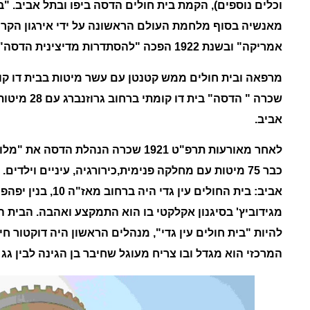
וכלים נוספים), הקמת בית חולים הדסה ביפו ובתל אביב.
"
ב
מאנשיה בסוף מלחמת העולם הראשונה על ידי אירגון הקרוי 
אמריקה" ובשנת 1922 הפכה "להסתדרות מדיצינית הדסה"
אביב.
לאחר מאורעות תרפ"ט 1921 שכרה הנהלת הדסה את "
מלון
כבר 75 מיטות עם מחלקה פנימית,כירורגיה, עיניים וילדים. "
אביב:
בית החולים עין גדי הי
מגידוביץ' בסיגנון אקלקטי בו הוא התמקצע ואהבה.
הבית הי
להיות "
בית
חולים עין
גדי
", מנהלים הראשון היה דוקטור חי
המרכזי הוא מגדל ובו צריח מעוגל שחיבר בן הגינה לבין גג ב