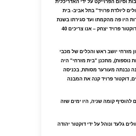
192 עד להסבתו לבית אבות וסיום הפרוייקט על ידי האדריכלית
לים ליולדת פרויד"
בתל אביב- בית
30.0 לידות היו פה מהקמתו ועד סגירתו בשנת
דוקטור פרויד יצחק – אנו צריכים 40
 מזרחי יושב ראש והכלים של מכבי
 נוספות), מתכנן "בית מזרחי" היה
נה נבנתה מעורער מסותת, בכניסה
בים, דוקטור פרויד קנה את המבנה
, היו ימים שזה
ולים גלעד
ונוהל על ידי
דוקטור יהודה