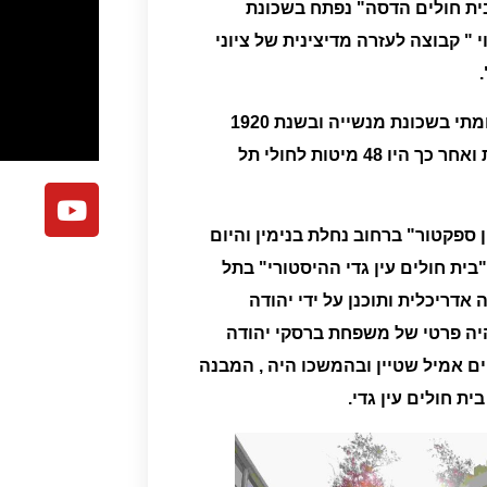
ית חולים הדסה" נפתח בשכונת
" קבוצה לעזרה מדיצינית של ציוני
.
מרפאה ובית חולים ממש קטנטן עם עשר מיטות בבית דו קומתי בשכונת מנשייה ובשנת 1920
שכרה " הדסה" בית דו קומתי ברחוב גרוזנברג עם 28 מיטות ואחר כך היו 48 מיטות לחולי תל
 ספקטור
" ברחוב
נחלת בנימין
והיום
בית חולים עין גדי ההיסטורי" בתל
ה ברחוב מאז"ה 10, בנין יפהפה אדריכלית ותוכנן על ידי יהודה
ה פרטי של משפחת ברסקי יהודה
ים אמיל שטיין ובהמשכו היה , המבנה
ית חולים עין גדי.