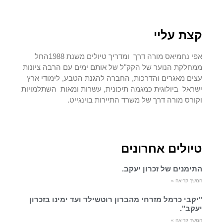
קצת עליי
אפי נחמיאס מורה דרך ומדריך טיולים משנת 1988החל
ממחלקת הנוער של הקק"ל של אותם ימים עם הרבה ציונות
עצים מאגרים והדרכות, החברה להגנת הטבע, לימודי ארץ
ישראל ביולוגית כמגמה תיכונית, עשרות ומאות השתלמויות
וקורס מורה דרך של משרד התיירות בוינגייט.
טיולים אחרונים
התימנים של זכרון יעקב.
המשך קריאה »
"יקבי כרמל מזרחי מהברון רוטשילד ועד ימינו בזכרון
יעקב".
המשך קריאה »