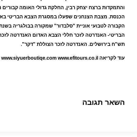
והתמקדות ברצח יצחק רבין, החלקת גדולי האומה קבורים 
הכנסת.
מצבת הצנחנים שפעלו במסגרת הצבא הבריטי באי
הקבורה לטבועי אוניית "סלבדור" שמקורה בבולגריה בשנת 1940.
הבריטי-
האנדרטה לזכר חללי הצבא האדום
האנדרטה לזכר כ
תש"ח בירושלים.
האנדרטה לזכר הצוללת "דקר".
עוד לקריאה www.siyuerboutiqe.com www.efitours.co.il
השאר תגובה