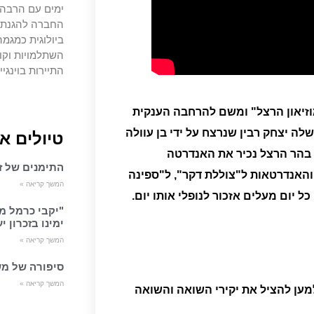
ימים עם הרבה צ
החברה להגנת ה
ביולוגית כמגמה
השתלמויות וקו
התיירות בוינגיי
מוזיאון הרצל" ומשם להרחבה הענקית
לה יצחק רבין שנרצח על ידי בן עוולה
טיולים א
בהר
הרצל
נ
כיר את האנדרטה
התימנים של זכ
 והאנדרטאות ל"צוללת דקר", ל"ספינה
המשך קריאה »
 יום מעלים אזכור לנופלי אותו יום.
"יקבי כרמל מ
ימינו בזכרון י
המשך קריאה »
סיפורה של מש
המשך קריאה »
ושם למען להציל את יקירי השואה והשואה