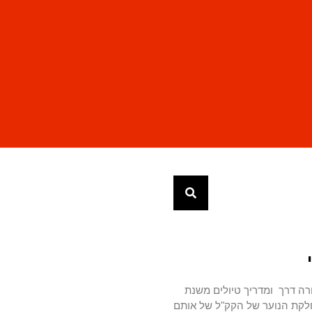
רה דרך ומדריך טיולים משנת
מחלקת הנוער של הקק"ל של אותם