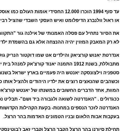
או ראול וולנברג הדיפלומט ואיש העסקי השבדי שהציל רבים
את הסיור נתחיל עם פסלה האמנותי של אילנה גור "התקווה" 
לא רק המאבק המזוין יהיה ההנצחה אלא גם בהשמדת ילדים
אנדרטת יאנוש קורציאק והילדים אט שמו דוקטור הנריק גו
מתבוללת, בשנת 1912 התמנה יאנוד קורצ'אק למנ
וכשהבים שהנאצים רוצים את ילדיו היהודים ולהציל אותו כ
המוות, אחד הדברים החשובים במשנתו של יאנטש קורצ'אק
ככגדולים . "האנדרטה לשואה ולגבורה ביד ושם"- תבליט נפת
האנדרטה לזכר הנספים במחנות- בקעת הקהילות הקדושות 
בעקבות אבות הלאום ובניו הטמונים האדמות בהר הרצל.
תחילת סיורנו בהר הרצל הקבר הרצל וקברי זאב ז'בוטינסק