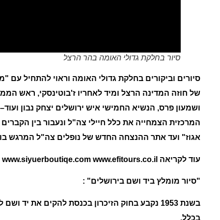
סיור בחלקת גדולי האומה בהר הרצל
סיורים וביקורים בחלקת גדולי האומה וראוי להתחיל עם "
של חוזה המדינה הרצל ומיד לאחריו ז'בוטינסקי, ראש הממש
ושמעון פרס, הנשיא החמישי איש ירושלים יצחק נבון ועוד
–
המרכזית הצמחייה את כלל חיילי צה"ל ונעבור בין הקברים
אגוז" ועד אתר ההנצחה החדש של נופלים צה"ל המרגש בו כל
עוד לקריאה www.siyuerboutiqe.com www.efitours.co.il
"
סיור מומלץ ביד ושם בירושלים"
:
בשנת 1953 נקבע בחוק הזיכרון בכנסת להקים את יד 
בכלל.