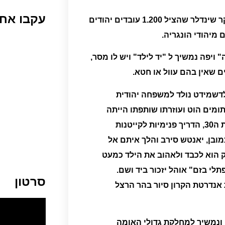
עקבו אחר
עד סוף 1994 הוכרו 12.000 החסידי אומות העולם כמו אוסקר שינדלר שהציל 1.200 עובדים יהודים
 מיהודי הונגריה.
ויפה נמשיך ל "יד לילד" ויש לו מסר,
 שאין בהם עוול או חטא.
לדשמידט נולד למשפחה יהודית
הל בית יתומים הוט ועוזרתו שותפתו הייתה
סטפניה וילצונסקה יאנטש היה פעמיים בארץ ישראל בשנות ה30, הדריך פנימיות לקייטנות
מובן, יאנטש סירב והלך איתם אל
 הוא לכבד ולאהוב את הילד כמעט
לי בזם" אוהל יזכור ביד ושם.
סרטון
אנדרטת הקרון סיור בהר הרצל
י ונמשיך למחלקת גדולי האומה