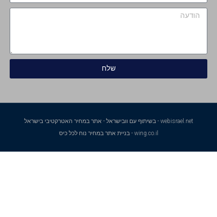
שלח
webisrael.net - בשיתוף עם וובישראל - אתר במחיר האטרקטיבי בישראל
wing.co.il - בניית אתר במחיר נוח לכל כיס