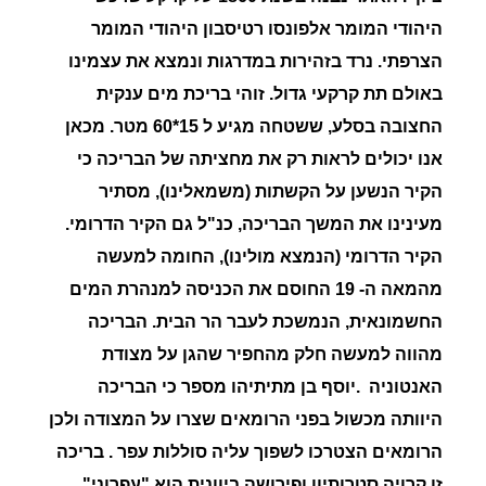
היהודי המומר אלפונסו רטיסבון היהודי המומר
הצרפתי. נרד בזהירות במדרגות ונמצא את עצמינו
באולם תת קרקעי גדול. זוהי בריכת מים ענקית
החצובה בסלע, ששטחה מגיע ל 15*60 מטר. מכאן
אנו יכולים לראות רק את מחציתה של הבריכה כי
הקיר הנשען על הקשתות (משמאלינו), מסתיר
מעינינו את המשך הבריכה, כנ"ל גם הקיר הדרומי.
הקיר הדרומי (הנמצא מולינו), החומה למעשה
מהמאה ה- 19 החוסם את הכניסה למנהרת המים
החשמונאית, הנמשכת לעבר הר הבית. הבריכה
מהווה למעשה חלק מהחפיר שהגן על מצודת
האנטוניה .יוסף בן מתיתיהו מספר כי הבריכה
היוותה מכשול בפני הרומאים שצרו על המצודה ולכן
הרומאים הצטרכו לשפוך עליה סוללות עפר . בריכה
זו קרויה סטרותיון ופירושה ביוונית הוא
"עפרוני
",