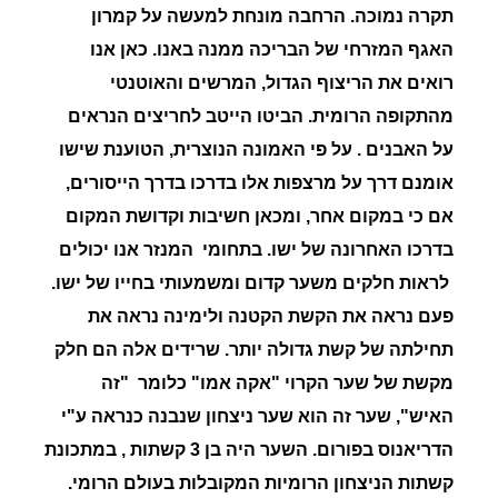
תקרה נמוכה. הרחבה מונחת למעשה על קמרון
האגף המזרחי של הבריכה ממנה באנו. כאן אנו
רואים את הריצוף הגדול, המרשים והאוטנטי
מהתקופה הרומית. הביטו הייטב לחריצים הנראים
על האבנים . על פי האמונה הנוצרית, הטוענת שישו
אומנם דרך על מרצפות אלו בדרכו בדרך הייסורים,
אם כי במקום אחר, ומכאן חשיבות וקדושת המקום
בדרכו האחרונה של ישו. בתחומי המנזר אנו יכולים
לראות חלקים משער קדום ומשמעותי בחייו של ישו.
פעם נראה את הקשת הקטנה ולימינה נראה את
תחילתה של קשת גדולה יותר. שרידים אלה הם חלק
מקשת של שער הקרוי "
אקה אמו"
כלומר "זה
האיש", שער זה הוא שער ניצחון שנבנה כנראה ע"י
הדריאנוס בפורום. השער היה בן 3 קשתות , במתכונת
קשתות הניצחון הרומיות המקובלות בעולם הרומי.