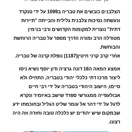
הצלבנים
כובשים את טבריה ב1099 על ידי טנקרד
ונעשתה נסיכות צלבנית גלילית והבייתה "תיירות
דתית" נוצרית למקומות הקדושים ורבי בנימין
מטודלה הרב ומורה הדרך מספר על טבריה הרוחשת
והבוחשת.
אחרי
קרב
קרני
חיטין
(1187) נופלת קרנה של טבריה.
אמצע המאה ה16 דונה גרציה ודון יוסף נשיא ניסו
ליצור מרכז דתי כלכלי יהודי בטבריה, התחילו ולא
סיימו, הישוב היהודי בטבריה על ידי רבי חיים
אבולעפייה ממגורשי ספרד שישב באיזמיר ונקרא
לדגל על ידי דהר אל עומר שליט הגליל ובחוכמתו ידע
שבמקום שיש יהודים יש כלכלה טובה וחזרה וזה היה
רצונו.