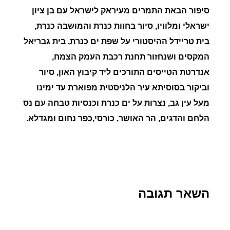
סיפור הבאת התמרים מעיראק לישראל
עם
בן
ציון
ישראלי
ומלוויו,
סיור בחוות כנרת והמושבה כנרת,
בית
טריידל
ההיסטורי על שפת ים כנרת, בית גבריאל
המקסים ושנחזור תחנת רכבת העמק הצמח,
אנדרטת
הטייסים
התורכים ליד קיבוץ האון, סיור
וביקור
בסוסיתא
עיר הלניסטית מפוארת עד ימינו
מעל עין גב, נ
צרות על ים כנרת וכנסיות טבחה
עם
נס
הלחם
והדגים
, הר האושר,
כורסי
,
כפר
נחום
ומגדלא
.
השאר תגובה