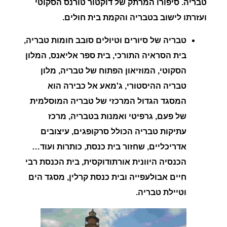
טבריה.
סיפורו המרתק של דוקטור טורנס הסקוטי
ועזרתו לישוב בטבריה והקמת בית חולים.
טבריה
של סיורים וטיולים סובב
חומות
טבריה
,
בית הסראיה התורכי, בית ספר אליאנס, המלון
הסקוטי, המוזיאון הפתוח של טבריה, מלון
טבריה ההיסטורי,
ג'מאע
אל
כבירה
הוא
המסגד הגדול המרכזי של
טבריה
המוסלמית
של פעם, גרפיטי ואמנות
בטבריה
, מרכז
עתיקות
טבריה
הכולל סרקופגים, עיצובים
אדריכליים, שחזור בית כנסת, כותרות ועוד…
הכנסיה היוונית אורתודוקסית, בית הכנסת
רבי
חיים
אבולעפייה
ובית כנסת קרלין, מסגד הים
וטיילת
טבריה
.