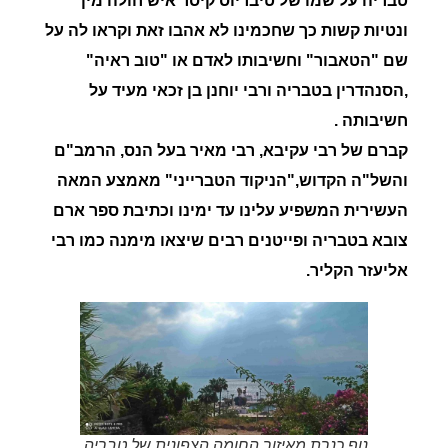
טבריה על שמו של טיבריוס קיסר איש חולה מין
ונטיות קשות כך שחכמינו לא אהבו זאת וקראו לה על
שם "הטאבור" וחשיבותו לאדם או "טוב ראיה"
,הסנהדרין בטבריה ורבי יוחנן בן זכאי מעיד על
חשיבותה .
קברם של רבי עקיבא, רבי מאיר בעל הנס, הרמב"ם
והשל"ה הקדוש,"הניקוד הטברייני" מאמצע המאה
העשירית המשפיע עלינו עד ימינו וכתיבת ספר ארם
צובא בטבריה ופייטנים רבים שיצאו מימנה כמו רבי
אליעזר הקליר.
נוף כנרת מאיזור החומה הצפונית של טבריה