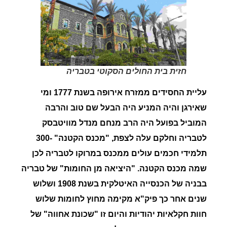
חזית בית החולים הסקוטי בטבריה
עליית
החסידים
ממזרח אירופה בשנת 1777 ומי
שאירגן והיה המניע היה הבעל שם טוב והרבה
המוביל בפועל היה הרב מנחם מנדל מוויטבסק
לטבריה וחלקם עלה לצפת, "
מכנס
הקטנה
" -300
תלמידי חכמים עולים ממכנס במרוקו לטבריה לכן
שמה
מכנס
הקטנה
. "
היציאה
מן
החומות
" של טבריה
בבניה של
הכנסייה האיטלקית
בשנת 1908 ושלוש
שנים אחר כך
פיק"א
מקימה מחוץ לחומות
שלוש
חוות חקלאיות
יהודיות והיום זו "
שכונת
אחווה
" של