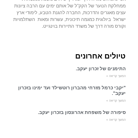
ממחלקת הנוער של הקק"ל של אותם ימים עם הרבה ציונות
עצים מאגרים והדרכות, החברה להגנת הטבע, לימודי ארץ
ישראל ביולוגית כמגמה תיכונית, עשרות ומאות השתלמויות
וקורס מורה דרך של משרד התיירות בוינגייט.
טיולים אחרונים
התימנים של זכרון יעקב.
המשך קריאה »
"יקבי כרמל מזרחי מהברון רוטשילד ועד ימינו בזכרון
יעקב".
המשך קריאה »
סיפורה של משפחת אהרונסון בזכרון יעקב.
המשך קריאה »