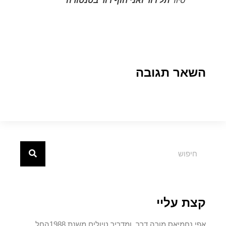
סיור
תל דור ואני חוף דור בטנטורה
השאר תגובה
קצת עליי
אפי נחמיאס מורה דרך ומדריך טיולים משנת 1988החל