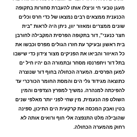
מעגן טבעי חי וניצלו אותו להעברת סחורות
בתקופה
הכנענית
ממצאים רבים נמצאו של כדי חרס וכלים
שונים
ממצרים ומאזור יוון,
ניתן היה לראות
"בית
חצר כנעני"
,
דור
בתקופה הפרסית המקבילה לחורבן
בית ראשון ובעיקר עת חזרו הגולים מפרס וכבשו את
כל האיזור והביאו את
הפניקים מצור צידון
כדי שישבו
בתל דור וית
פרנסו מסחר ובתמורה הם יהיו חיל ים
למען הפרסים.
המערה הכחולה בחוף דור
שנוצרה
כתוצאה מגידוד גלי הים והמסת החומר הכורכרי עד
להפיכתה למנהרה. נמשיך למפרץ הצדפים והמין
השולט פה
הנעמית,
מין שחי לפני יותר מאלפי שנים
בטין ואבק המכסה את קרקעית הים התיכון, ספינה
שהובילה מלט התנפצה אלי חוף ורואים אותה לא
רחוק מהמערה הכחולה.