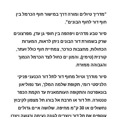
"מדריך טיולים ומורה דרך במישור חוף הכרמל בין
חוף דור לחוף הבונים".
סיור טבע מדהים ויפהפה בין חופי גן עדן, מפרצונים
שרק בשמורת דור הבונים ניתן לראות, המערות
הכחולות, מחצבות כורכר, צמחיית חוף כולל זעתר,
קורנית (טימין), והמון ים כחול לצד הכרמל הנמוך
והגבוהה ממזרח.
סיור מודרך וטיול מחוף דור לתל דור הכנעני פניקי
הלניסטי רומי, תקופת שלמה המלך, ועד נפוליאון
בונאפרטה והתקופה העותמאנית עד הקמת הכפר
טנטורה.
תל דור או חרבת אל בורג
תל מצפון לקיבוץ
נחשולים או 30 ק"מ מחיפה.
שלושה איים
גדולים
עוטפים את
תל דור
ויוצרים לגונה נעימה ורגועה ויצרו