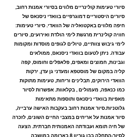
סיורי טעימות קולינריים מלווים בסיורי אמנות רחוב,
סיורים היסטוריים דמוגרפיים בוואדי ניסנאס של
חיפה מלווים באקטואליה של הוואדי.
סיורי טעימות:
חוויה קולינרית מרגשת לימי הולדת ואירועים, סיורים
לימי גיבוש צוותיים, טיולים לגופים מוסדות ומקומות
עבודה.
ניתן לטעום בוואדי ניסנאס,
ממולאים
וגבינות, חמוצים ומאפים, פלאפלים וחומוס, קפה
קליה במקום של מוסטפא ומעדני גן עדן, ירקות
הוואדי הירוקים, תבלינים וריחות, טעימות מתוקות
כמו כנאפה, מעמולים , בקלאוות.
אפשרות לסיור
מאפיות בוואדי ניסנאס ותוספות מתאימות
גלוטניות.
סיור אמנות רחוב בעקבות האישה ערבייה,
סיור אמנות על אריחים במצבי החיים השונים, לזכרה
של חיה תומא ועבודתה האמנותית חברתית.
הצעה
לסיור-התחלה בבן גוריון 8 בארומה במושבה