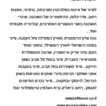
לסיור של איכות בפלורנטין וסביבתה, גרפיטי, אמנות
רחוב, אדריכלות, ההיסטוריה של השכונה, שינויי
השכונה בשני העשורים האחרונים, קולינריה מקומית
ועוד…
נווה צדק הרומנטית, פארק המסילה ותל הקטנה, סיור
בסוהו הישראלי לאורך רוטשילד, נחמני ואחד
העם..סיור אריק איינשטיין, שרונה הטמפלרית
מונטיפיורי העברית, סיור בנמל תל אביב ושפך
הירקון…סיור משוררות בתל אביב, סיור בעקבות
אמני ושחקני הבימה,סיורי שווקים וטעימות בשוק
הכרמל, לוינסקי ובתקווה…סיור בכרם התימנים
לעומק , רחוב ביאליק ובית העלמין טרומפלדור ועוד.
www.efitours.co.il
www.toursguides.com