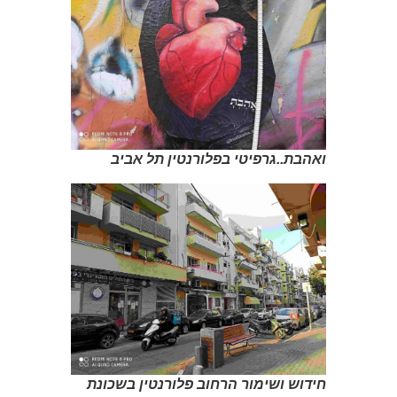
ואהבת..גרפיטי בפלורנטין תל אביב
חידוש ושימור הרחוב פלורנטין בשכונת