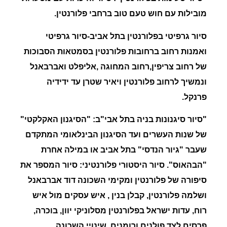
מובילות עם חוש טעם טוב ברחבי פלורנטין.
סיור גרפיטי בפלורנטין
בתל אביב-סיור גרפיטי
ואמנות רחוב ברחובות פלורנטין בסמטאות הסבוכות
של רחוב צריפין,רחוב המחוגה ,אליפלט ואברבאנל
ונמשיך לרחוב פלורנטין ויאיר שטרן עד ידידיה
פרנקל.
"
סיור סיגנונות בניה בתל אבי"ב:
"הסיגנון האקלקטי"
של שנות העשרים ועד הסיגנון הבינלאומי המתקדם
שעבר "גיור הנדסי" בתל אביב או במילה אחרת
"הבהאוס". סיור היסטורי פלורנטיני: סיור המספר את
סיפורה של פלורנטין ומקימי השכונה דוד אברבאנל
ושלמה פלורנטין, קבלן בנין , איש עסקים מול איש
רוח, עדות ישראל בפלורנטין מסלוניקי יוון, בוכרה,
פרסים לצד פולנים ורומנים, שינויי השכונה