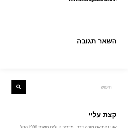
השאר תגובה
קצת עליי
אפי נחמיאס מורה דרך ומדריך טיולים משנת 1988החל