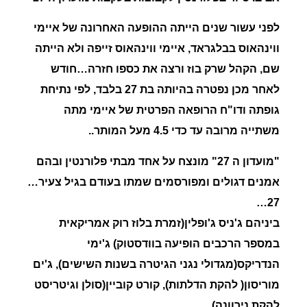
לפני עשור שנים הייתה ההופעה האחרונה של
איימי
ווינהאוס
בבלגראד, איימי ווינהאוס זייפה ולא הייתה
שם, הקהל שרק בוז ורצה את כספו חזרה…חודש
לאחר מכן נפטרה בהיותה בת 27 בלבד, לפי נתיחת
גופתה ודו"ח הרופאה הפרטית של איימי מתה
משתייה מרובה עד כדי 4.5 מעל המותר..
"
מועדון ה
27
" מונצח על אחד מבתי פלורנטין ובהם
אמנים דגולים ומפורסמים שמתו בעודם בגיל צעיר…
27…
ביניהם ג'ניס ג'ופלין(זמרת בלוז רוק אמריקאית
במספר הרכבים הופיעה בוודסטוק) ג'ימי
הנדריקס(מגדולי נגני הגיטרה בשנות השישים), ג'ים
מוריסון( להקת הדלתות), קורט קוביין(סולן וגיטריסט
להקת נירוונה)..