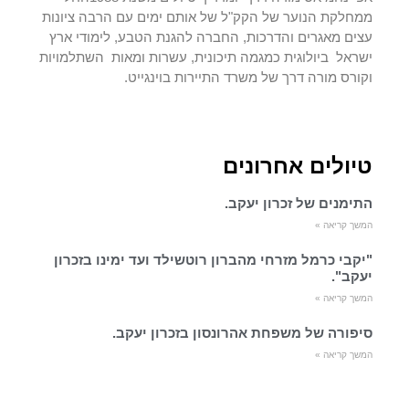
ממחלקת הנוער של הקק"ל של אותם ימים עם הרבה ציונות
עצים מאגרים והדרכות, החברה להגנת הטבע, לימודי ארץ
ישראל ביולוגית כמגמה תיכונית, עשרות ומאות השתלמויות
וקורס מורה דרך של משרד התיירות בוינגייט.
טיולים אחרונים
התימנים של זכרון יעקב.
המשך קריאה »
"יקבי כרמל מזרחי מהברון רוטשילד ועד ימינו בזכרון
יעקב".
המשך קריאה »
סיפורה של משפחת אהרונסון בזכרון יעקב.
המשך קריאה »