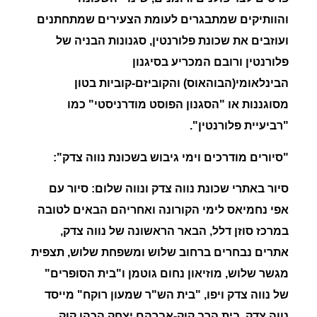
והוותיקים שמתבגרים לעומת הצעירים שמתחתנים
ועוזבים את שכונת פלורנטין, סגנונות הבניה של
פלורנטין ורובם המכריע בסיגנון
הבינלאומי(הבוהאוס) והקוביזם-קוביות בטון
מסוגננות או "הסגנון הפוסט מודרניסטי" כמו
"רביעיית פלורנטין".
"
סיורים מודרכים וימי גיבוש בשכונת נווה צדק":
סיור באתרי שכונת נווה צדק ונווה שלום: סיור עם
אפי נחמיאס לימי הקורונה ואחריהם הבאים לטובה
במרכז סוזן דלל, הבאר הראשונה של נווה צדק,
אתרים נבחרים ברחוב שלוש ומשפחת שלוש, תצפית
מגשר שלוש, מוזיאון נחום גוטמן ו"בית הסופרים"
של נווה צדק ויפו, "בית הש"ר שמעון רוקח" מייסד
נווה צדק, בית הרב קוק-אברהם יצחק הכהן קוק,