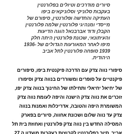
סיורים מודרכים וטיולים בפלורנטין
בעקבות סלוניקי וסלוניקאים ביפו
העתיקה והחדשה ופלורנטין, סיפורם של
מייסדי ומנהיגי פלורנטין שלמה פלורנטין
הקבלן ודוד אברבנאל הוגה הדיעות
והעיתונאי, שכונת פלורנטין היתה חלק
מיפו לאחר המאורעות הגדולים של 1936-
1939 סופחה פלורנטין לתל אביב
היהודית.
סיפורי נווה צדק עם הדרכה פיקנטית ביפו, סיפורים
פיקנטיים על סופרים ומשוררים בנווה צדק וסיפורו
של יחיאל יחיאלי ותחילתו של החינוך בנווה צדק יפו
,
זוכרים את נווה צדק הישנה והיפה לעומת נווה צדק
המשומרת היפה והטובה
, אדריכלות ואמנות בנווה
צדק עד נווה שלום ושכונת אחווה, סיורים בפארק
המסילה החדש בין נווה צדק פלורנטין ואחוזת בית תל
אביב.
סיור בפלורנטין לקבוצות בעקבות מועדון ה 27