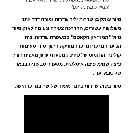
יצירת אמנות בכניסה לעיר שדרות מול mall
7(מול קיבוץ ניר עם)
סיור עומק בן שדרות יליד שדרות ומורה דרך יותר
משלושה עשורים, ההדרכה צעירה ונעימה לאוזן.סיור
טיול "ממוזיאון הקאסם" במשטרת שדרות, בית
הנוער המרכזי ומרכז המוזיקה הישן, סיור טעימות
קולינרי החומוס של טחינה,מסעדת ja ja מאפית חורי,
פיצה שמש, פיצה איטלקית, מסעדה טבעונית בבאר
של סבא ועוד.
סיור בשוק
שדרות
ביום ראשון ושלישי ובמרכז הישן.