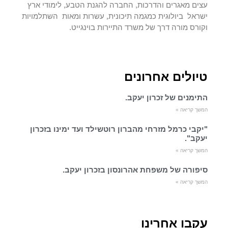
עצים מאגרים והדרכות, החברה להגנת הטבע, לימודי ארץ
ישראל ביולוגית כמגמה תיכונית, עשרות ומאות השתלמויות
וקורס מורה דרך של משרד התיירות בוינגייט.
טיולים אחרונים
התימנים של זכרון יעקב.
המשך קריאה »
"יקבי כרמל מזרחי מהברון רוטשילד ועד ימינו בזכרון
יעקב".
המשך קריאה »
סיפורה של משפחת אהרונסון בזכרון יעקב.
המשך קריאה »
עקבו אחרינו