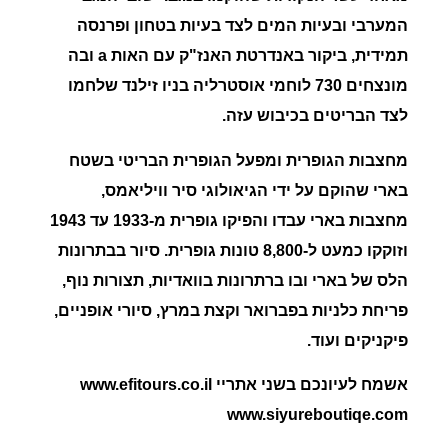
המערבי ובעיות המים לצד בעיות בטחון ופרנסה
תמידית, ביקור באנדרטת האנז"ק עם האות a ובה
מונצחים 730 לוחמי אוסטרליה בניו זילנד שלחמו
לצד הבריטים בכיבוש עזה
.
מחצבות הגופרית ומפעל הגופרית הבריטי בשטח
בארי שהוקם על ידי הגיאולוגי סיר וויליאמס,
מחצבות בארי עבדו והפיקו גופרית מ-1933 עד 1943
וזוקקו כמעט ל-8,800 טונות גופרית.
סיור בבתרונות
הלס של בארי ובו ברתרונות
בוואדיות, תצורות נוף,
פריחת
כלניות בפברואר וקצת במרץ, סיורי אופניים,
פיקניקים ועוד.
אשמח לעיונכם בשני אתריי www.efitours.co.il
www.siyureboutiqe.com