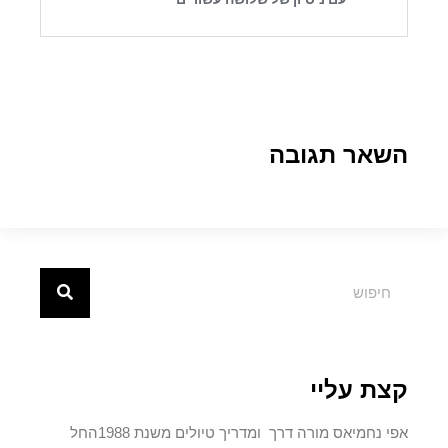
השאר תגובה
קצת עליי
אפי נחמיאס מורה דרך ומדריך טיולים משנת 1988החל