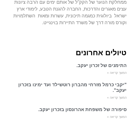
ממחלקת הנוער של הקק"ל של אותם ימים עם הרבה ציונות
עצים מאגרים והדרכות, החברה להגנת הטבע, לימודי ארץ
ישראל ביולוגית כמגמה תיכונית, עשרות ומאות השתלמויות
וקורס מורה דרך של משרד התיירות בוינגייט.
טיולים אחרונים
התימנים של זכרון יעקב.
המשך קריאה »
"יקבי כרמל מזרחי מהברון רוטשילד ועד ימינו בזכרון
יעקב".
המשך קריאה »
סיפורה של משפחת אהרונסון בזכרון יעקב.
המשך קריאה »